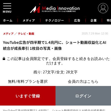
MENU
ホーム
メディア
テクノロジー
広告
企業
特
メディア
テレビ・動画
2025.7.28 Mon 12:00
YouTube広告が四半期で1.4兆円に、ショート動画収益化とAI
統合が成長牽引 1枚目の写真・画像
この記事は会員限定です。会員登録すると続きをお読みいた
だけます。
残り: 27文字/全文: 28文字
無料/有料プランを選択
会員の方はこちら
いますぐ登録
ログイン
YouTube広告が四半期で1.4兆円に、ショート動画収益化とAI統合が成長牽引