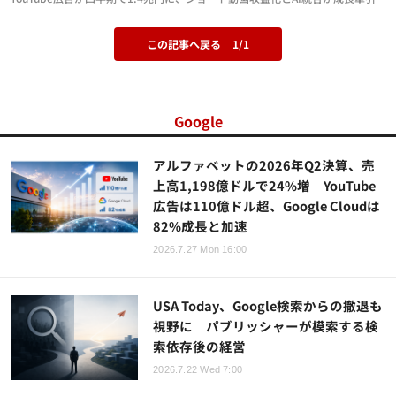
この記事へ戻る
1/1
Google
アルファベットの2026年Q2決算、売
上高1,198億ドルで24%増 YouTube
広告は110億ドル超、Google Cloudは
82%成長と加速
2026.7.27 Mon 16:00
USA Today、Google検索からの撤退も
視野に パブリッシャーが模索する検
索依存後の経営
2026.7.22 Wed 7:00