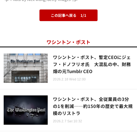
この記事へ戻る
1/1
ワシントン・ポスト
ワシントン・ポスト、暫定CEOにジェ
フ・ドノフリオ氏 大混乱の中、財務
畑の元Tumblr CEO
2026.2.18 Wed 12:00
ワシントン・ポスト、全従業員の3分
の1を削減──約150年の歴史で最大規
模のリストラ
2026.2.7 Sat 10:32