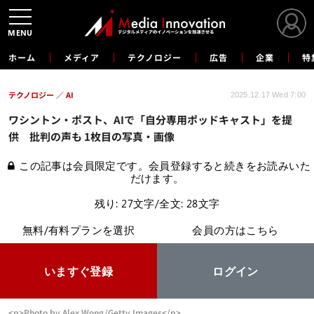
MENU
ホーム
メディア
テクノロジー
広告
企業
特
テクノロジー
AI
2025.12.17 Wed 7:00
ワシントン・ポスト、AIで「自分専用ポッドキャスト」を提
供 批判の声も 1枚目の写真・画像
この記事は会員限定です。会員登録すると続きをお読みいた
だけます。
残り: 27文字/全文: 28文字
無料/有料プランを選択
会員の方はこちら
いますぐ登録
ログイン
<p>Photo by Alex Wong/Getty Images</p>