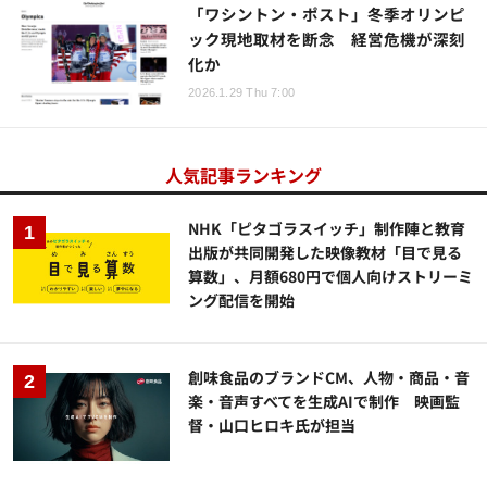
「ワシントン・ポスト」冬季オリンピ
ック現地取材を断念 経営危機が深刻
化か
2026.1.29 Thu 7:00
人気記事ランキング
NHK「ピタゴラスイッチ」制作陣と教育
出版が共同開発した映像教材「目で見る
算数」、月額680円で個人向けストリーミ
ング配信を開始
創味食品のブランドCM、人物・商品・音
楽・音声すべてを生成AIで制作 映画監
督・山口ヒロキ氏が担当