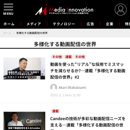
MENU
ホーム
メディア
テクノロジー
広告
企業
特
ホーム
›
多様化する動画配信の世界
多様化する動画配信の世界
その他
連載
その他
動画を使った“リアル”な採用でミスマッ
チを減らせるか?…連載「多様化する動画
配信の世界」#2
Akari Wakaizumi
2020.11.2 Mon 11:00
連載
Candeeの技術が多彩な動画配信ニーズを
支える…連載「多様化する動画配信の世