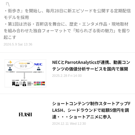
『\
・街歩き』を開始し、毎月28日に新エピソードを公開する定期配信
モデルを採用
・第1回は渋谷・百軒店を舞台に、歴史・エンタメ作品・現地取材
を組み合わせた独自フォーマットで「知られざる街の魅力」を掘り
起こす
2026.5.9 Sat 13:36
NECとParrotAnalyticsが連携、動画コン
テンツの価値分析サービスを国内で展開
2025.2.28 Fri 14:00
ショートコンテンツ制作スタートアップF
LASH、シードラウンドで総額5億円を調
達・・・ショートアニメに参入
2024.12.11 Wed 12:30