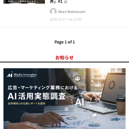
界」#1
Akari Wakaizumi
2020.10.27 Tue 12:00
Page 1 of 1
お知らせ