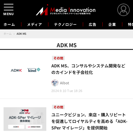
MENU
ホーム
メディア
テクノロジー
広告
企業
特
ホーム
›
ADK MS
ADK MS
その他
ADK MS、コンサルやシステム開発など
のカインドを子会社化
AIbot
2024.9.10 Tue 18:26
その他
ユニークビジョン、来店・購入リピート
を促進してロイヤルティを高める「ADK-
SPer マイレージ」を提供開始