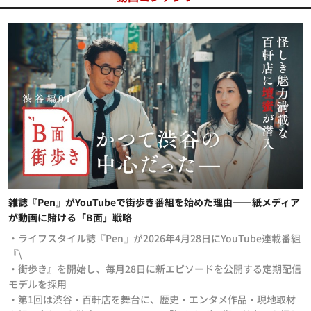
雑誌『Pen』がYouTubeで街歩き番組を始めた理由——紙メディア
が動画に賭ける「B面」戦略
・ライフスタイル誌『Pen』が2026年4月28日にYouTube連載番組
『\
・街歩き』を開始し、毎月28日に新エピソードを公開する定期配信
モデルを採用
・第1回は渋谷・百軒店を舞台に、歴史・エンタメ作品・現地取材