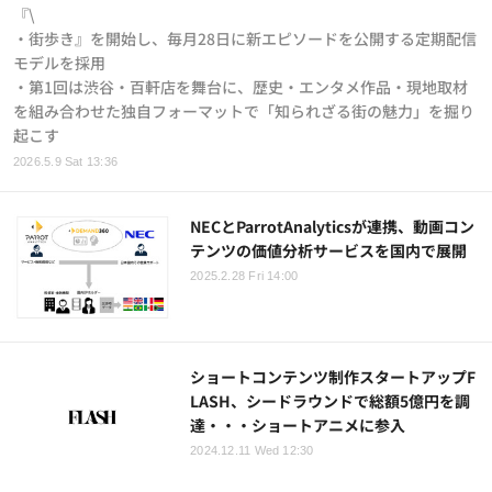
『\
・街歩き』を開始し、毎月28日に新エピソードを公開する定期配信
モデルを採用
・第1回は渋谷・百軒店を舞台に、歴史・エンタメ作品・現地取材
を組み合わせた独自フォーマットで「知られざる街の魅力」を掘り
起こす
2026.5.9 Sat 13:36
NECとParrotAnalyticsが連携、動画コン
テンツの価値分析サービスを国内で展開
2025.2.28 Fri 14:00
ショートコンテンツ制作スタートアップF
LASH、シードラウンドで総額5億円を調
達・・・ショートアニメに参入
2024.12.11 Wed 12:30