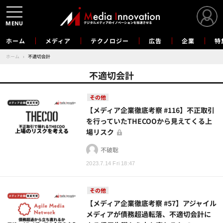
MENU
ホーム
メディア
テクノロジー
広告
企業
特
ホーム
›
不適切会計
不適切会計
その他
【メディア企業徹底考察 #116】不正取引
を行っていたTHECOOから見えてくる上
場リスク
不破聡
2023.7.14 Fri 18:47
その他
【メディア企業徹底考察 #57】アジャイル
メディアが債務超過転落、不適切会計に