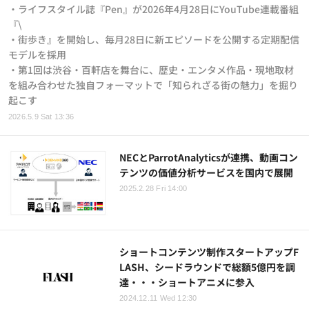
・ライフスタイル誌『Pen』が2026年4月28日にYouTube連載番組
『\
・街歩き』を開始し、毎月28日に新エピソードを公開する定期配信
モデルを採用
・第1回は渋谷・百軒店を舞台に、歴史・エンタメ作品・現地取材
を組み合わせた独自フォーマットで「知られざる街の魅力」を掘り
起こす
2026.5.9 Sat 13:36
NECとParrotAnalyticsが連携、動画コン
テンツの価値分析サービスを国内で展開
2025.2.28 Fri 14:00
ショートコンテンツ制作スタートアップF
LASH、シードラウンドで総額5億円を調
達・・・ショートアニメに参入
2024.12.11 Wed 12:30