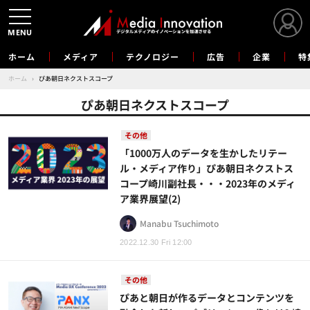
MENU
ホーム
メディア
テクノロジー
広告
企業
特
ホーム
›
ぴあ朝日ネクストスコープ
ぴあ朝日ネクストスコープ
その他
「1000万人のデータを生かしたリテー
ル・メディア作り」ぴあ朝日ネクストス
コープ崎川副社長・・・2023年のメディ
ア業界展望(2)
Manabu Tsuchimoto
2022.12.30 Fri 12:00
その他
ぴあと朝日が作るデータとコンテンツを