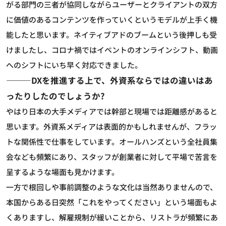
がる部門の三者が協同しながらユーザーとクライアントの双方
に価値のあるコンテンツを作っていくというモデルが上手く機
能したと思います。ネイティブアドのブームという後押しも受
けましたし、コロナ禍ではイベントのオンラインシフト、動画
へのシフトにいち早く対応できました。
―――DXを推進する上で、外資系ならではの違いはあ
ったりしたのでしょうか?
やはり日本の大手メディアでは幹部と現場では距離感があると
思います。外資系メディアは表面的かもしれませんが、フラッ
トな関係性で仕事をしています。オールハンズという全社員集
会なども頻繁にあり、スタッフが創業者に対して平場で苦言を
呈するような場面も見かけます。
一方で根回しや事前調整のような文化は当然ありませんので、
本国からある日突然「これをやってください」という場面もよ
くありますし、解雇規制が緩いことから、リストラが頻繁にあ