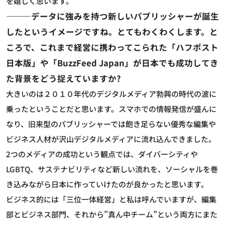
を嬉しく思います。
―――データに強みを持つ新しいパブリッシャーが誕生
したというイメージですね。とてもわくわくします。と
ころで、これまで経営に携わってこられた「ハフポスト
日本版」や「BuzzFeed Japan」が日本でも成功してき
た背景をどう捉えていますか?
大きいのは２０１０年代のデジタルメディア勃興の時代の波に
乗ったということだと思います。スマホでの情報発信が盛んに
なり、旧来型のパブリッシャーでは飽き足らない優秀な編集や
ビジネス人材が沢山デジタルメディアに流れ込んできました。
2つのメディアの成功という観点では、ダイバーシティや
LGBTQ、サステナビリティなど新しい流れを、ソーシャルを巻
き込みながら日本に作っていけたのが良かったと思います。
ビジネス的には「三位一体経営」と私は呼んでいますが、編集
部とビジネス部門、それから”真ん中チーム”という両方にまた