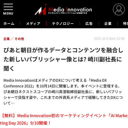
MENU
ホーム
メディア
テクノロジー
広告
企業
特
企業
その他
2022.10.5 Wed 12:00
ぴあと朝日が作るデータとコンテンツを融合し
た新しいパブリッシャー像とは? 崎川副社長に
聞く
Media InnovationはメディアのDXについて考える「Media DX
Conference 2022」を10月14日に開催します。本イベントに登壇する、
ぴあ朝日ネクストスコープの崎川真澄取締役副社長に、新しいパブリッ
シャーで目指す姿や、これまでの外資系メディアで経験してきたDXにつ
いて…
【無料】Media Innovation初のマーケティングイベント「AI Marke
ting Day 2026」9/10開催！