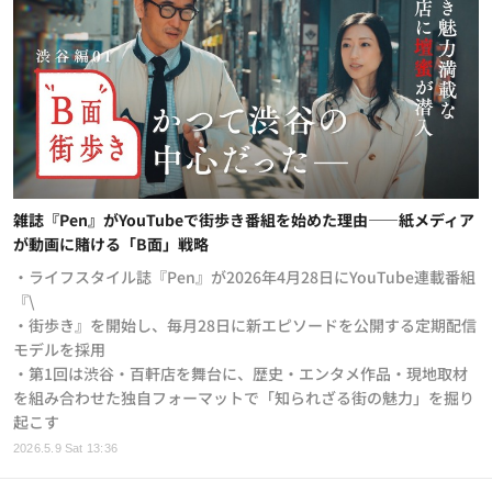
雑誌『Pen』がYouTubeで街歩き番組を始めた理由——紙メディア
が動画に賭ける「B面」戦略
・ライフスタイル誌『Pen』が2026年4月28日にYouTube連載番組
『\
・街歩き』を開始し、毎月28日に新エピソードを公開する定期配信
モデルを採用
・第1回は渋谷・百軒店を舞台に、歴史・エンタメ作品・現地取材
を組み合わせた独自フォーマットで「知られざる街の魅力」を掘り
起こす
2026.5.9 Sat 13:36