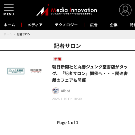
MENU
ホーム
メディア
テクノロジー
広告
企業
特
ホーム
›
記者サロン
記者サロン
新聞
朝日新聞社と丸善ジュンク堂書店がタッ
グ、「記者サロン」開催へ・・・関連書
籍のフェアも開催
AIbot
2025.1.10 Fri 18:30
Page 1 of 1