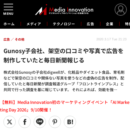
MENU
ホーム
メディア
テクノロジー
広告
企業
特
広告
その他
2020.3.17 Tue 21:23
Gunosy子会社、架空の口コミや写真で広告を
制作していたと毎日新聞報じる
株式会社Gunosyの子会社digwellが、化粧品やダイエット食品、育毛剤
などで架空の口コミや関係ない写真を使うなどの虚偽の広告を制作、配
信していたと毎日新聞が調査報道グループ「フロントラインプレス」と
共同で行った調査を基に報じています。 それによれば、効能を強…
【無料】Media Innovation初のマーケティングイベント「AI Marke
ting Day 2026」9/10開催！