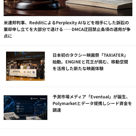
米連邦判事、RedditによるPerplexity AIなどを相手にした訴訟の
棄却申し立てを大部分で退ける——DMCA迂回禁止条項の適用が争
点に
日本初のタクシー映画祭「TAXIATER」
始動。ENGINEと花王が挑む、移動空間
を活用した新たな映画体験
予測市場メディア「Eventual」が誕生、
Polymarketとデータ提携しシード資金を
調達