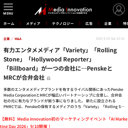
MENU
ホーム
メディア
テクノロジー
広告
企業
特
企業
M&A
2020.9.26 Sat 22:01
有力エンタメメディア「Variety」「Rolling
Stone」「Hollywood Reporter」
「Billboard」が一つの会社に…Penskeと
MRCが合弁会社
多数のエンタメメディアブランドを有するライバル関係にあったPenske
Media CorporationとMRCが幅広いパートナーシップに合意し、合弁会
社の元に有力なブランドが揃う事になりました。 新たに設立される
PMRCでは、Penskeの保有するメディアのうち「Variety」「Rolling S…
【無料】Media Innovation初のマーケティングイベント「AI Marke
ting Day 2026」9/10開催！