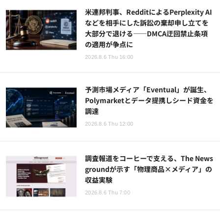
米連邦判事、RedditによるPerplexity AI
などを相手にした訴訟の棄却申し立てを
大部分で退ける——DMCA迂回禁止条項
の適用が争点に
2026.8.6 Thu 16:00
予測市場メディア「Eventual」が誕生、
Polymarketとデータ提携しシード資金を
調達
2026.8.6 Thu 12:00
調査報道をコーヒーで支える、The News
groundが示す「物理商品×メディア」の
収益実験
2026.8.6 Thu 7:00