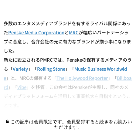
多数のエンタメメディアブランドを有するライバル関係にあっ
た
Penske Media Corporation
と
MRC
が幅広いパートナーシッ
プに合意し、合弁会社の元に有力なブランドが揃う事になりま
した。
新たに設立されるPMRCでは、Penskeの保有するメディアのう
ち「
Variety
」「
Rolling Stone
」「
Music Business Worldwid
e
」と、MRCの保有する「
The Hollywood Reporter
」「
Billboa
rd
」「
Vibe
」を移管。この会社はPenskeが主導し、同社のメ
ディアプラットフォームを活用して事業拡大を目指すというこ
とです。
この記事は会員限定です。会員登録すると続きをお読みい
ただけます。