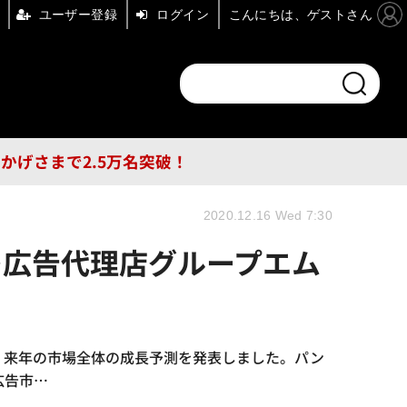
ユーザー登録
ログイン
こんにちは、ゲストさん
ンドチャンネル
フォーエム
その他
DB
員はおかげさまで2.5万名突破！
2020.12.16 Wed 7:30
…広告代理店グループエム
、来年の市場全体の成長予測を発表しました。パン
広告市…