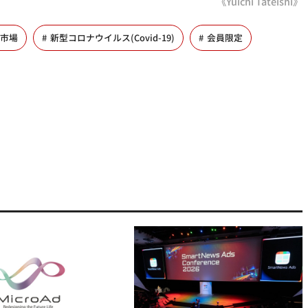
《Yuichi Tateishi》
市場
新型コロナウイルス(Covid-19)
会員限定