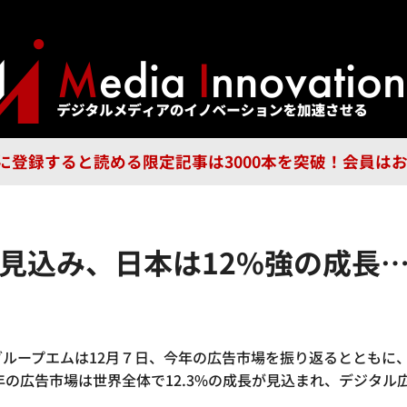
ジー
広告
企業
特集
ブラ
n Guild に登録すると読める限定記事は3000本を突破！会
復見込み、日本は12%強の成長
グループエムは12月７日、今年の広告市場を振り返るとともに
年の広告市場は世界全体で12.3%の成長が見込まれ、デジタル