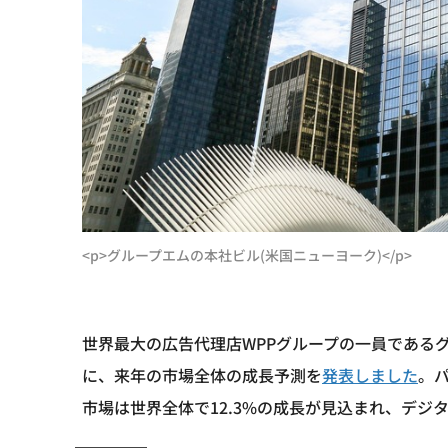
<p>グループエムの本社ビル(米国ニューヨーク)</p>
世界最大の広告代理店WPPグループの一員である
に、来年の市場全体の成長予測を
発表しました
。
市場は世界全体で12.3%の成長が見込まれ、デジ