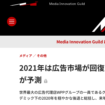
Media Innovation Guild
ホーム
メディア
テクノロ
Media Innovatio
メディア
その他
2021年は広告市場が回
が予測
世界最大の広告代理店WPPグループの一員である
デミック下の2020年を穏やかな後退と総括し、来