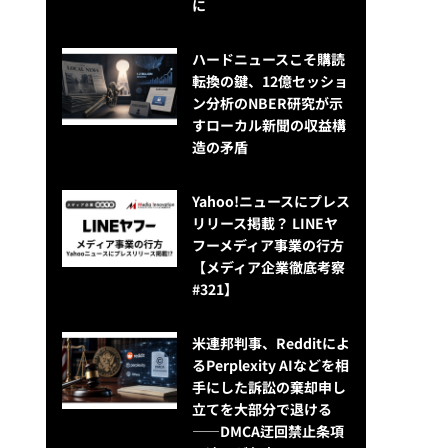
に
ハードニュースこそ購読
転換の鍵、12億セッショ
ン分析のNBER研究が示
すローカル新聞の収益構
造の矛盾
Yahoo!ニュースにプレス
リリース掲載？ LINEヤ
フーメディア事業の行方
【メディア企業徹底考察
#321】
米連邦判事、Redditによ
るPerplexity AIなどを相
手にした訴訟の棄却申し
立てを大部分で退ける
——DMCA迂回禁止条項