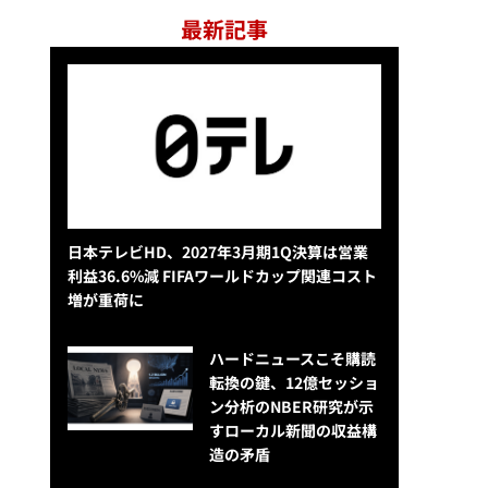
最新記事
日本テレビHD、2027年3月期1Q決算は営業
利益36.6%減 FIFAワールドカップ関連コスト
増が重荷に
ハードニュースこそ購読
転換の鍵、12億セッショ
ン分析のNBER研究が示
すローカル新聞の収益構
造の矛盾