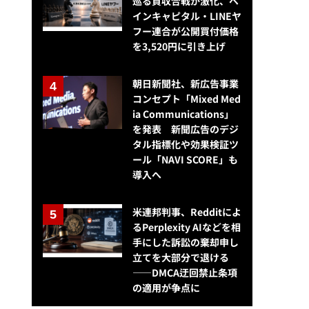
巡る買収合戦が激化、ベ
インキャピタル・LINEヤ
フー連合が公開買付価格
を3,520円に引き上げ
朝日新聞社、新広告事業
コンセプト「Mixed Med
ia Communications」
を発表 新聞広告のデジ
タル指標化や効果検証ツ
ール「NAVI SCORE」も
導入へ
米連邦判事、Redditによ
るPerplexity AIなどを相
手にした訴訟の棄却申し
立てを大部分で退ける
——DMCA迂回禁止条項
の適用が争点に