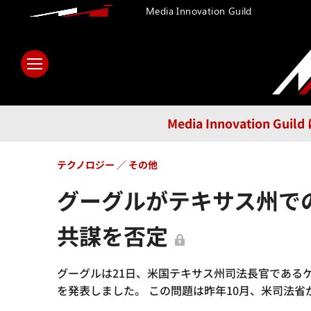
Media Innovation Guild
ホーム
メディア
テクノロ
Media Innovatio
テクノロジー
その他
グーグルがテキサス州で
共謀を否定
グーグルは21日、米国テキサス州司法長官である
を発表しました。 この問題は昨年10月、米司法