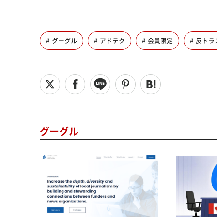
グーグル
アドテク
会員限定
反トラ
グーグル