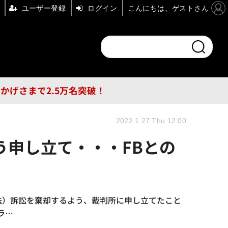
ユーザー登録
ログイン
こんにちは、ゲストさん
ンドチャンネル
フォーエム
その他
DB
員はおかげさまで2.5万名突破！
2022.1.27 Thu 12:00
う申し立て・・・FBとの
法）訴訟を棄却するよう、裁判所に申し立てたこと
ラ…