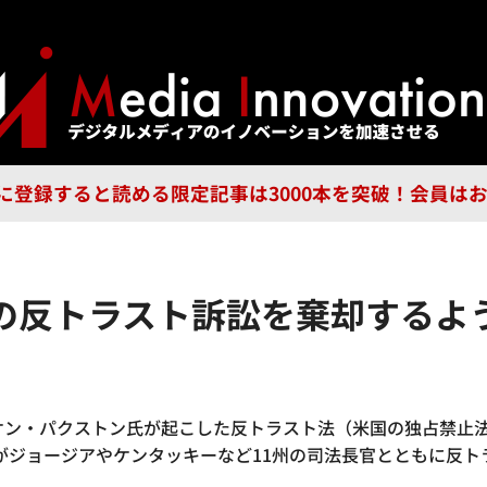
ジー
広告
企業
特集
ブラ
n Guild に登録すると読める限定記事は3000本を突破！会
の反トラスト訴訟を棄却するよ
ケン・パクストン氏が起こした反トラスト法（米国の独占禁止
省がジョージアやケンタッキーなど11州の司法長官とともに反ト