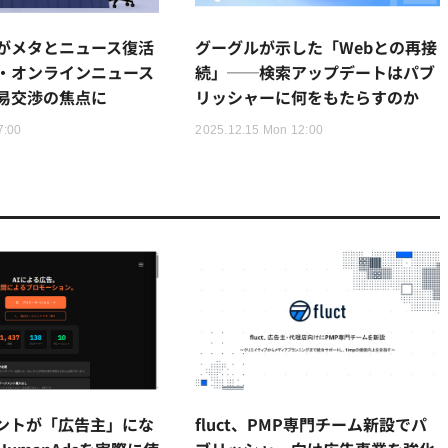
がメタとニュース復活
グーグルが示した「Webとの再接
・オンラインニュース
続」──検索アップデートはパブ
易交渉の焦点に
リッシャーに何をもたらすのか
7:00
2025.12.15 Mon 12:00
ェントが「広告主」にな
fluct、PMP専門チーム新設でパ