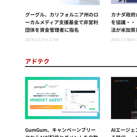
グーグル、カリフォルニア州のロ
カナダ政府
ーカルメディア支援基金で非営利
を協議・・
団体を資金管理者に指名
法が米加貿
2026.3.13 Fri 12:00
2026.2.4 Wed 
アドテク
GumGum、キャンペーンブリー
AIエージ