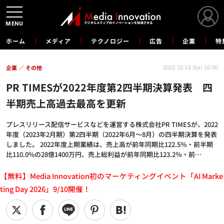
MENU
ホーム
メディア
テクノロジー
広告
企業
特
企業
その他
2022.10.16 Sun 10:00
PR TIMESが2022年度第2四半期決算発表 四
半期売上高過去最高を更新
プレスリリース配信サービスなどを運営する株式会社PR TIMESが、2022
年度（2023年2月期）第2四半期（2022年6月～8月）の四半期決算を発表
しました。 2022年度上期業績は、売上高が前年同期比122.5％・前半期
比110.0%の28億1400万円、売上総利益が前年同期比123.2％・前…
【無料】Media Innovation初のマーケティングイベント「AI Marke
ting Day 2026」9/10開催！