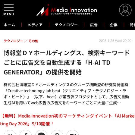
MENU
ホーム
メディア
テクノロジー
広告
企業
特
テクノロジー
その他
2023.1.25 Wed 20:00
博報堂ＤＹホールディングス、検索キーワード
ごとに広告文を自動生成する「H-AI TD
GENERATOR」の提供を開始
株式会社博報堂ＤＹホールディングスのグループ横断型の研究開発組織
「Creative technology lab beat（クリエイティブ・テクノロジー・ラ
ボ・ビート）」（以下、beat）が第五弾プロダクトとして、広告文自動
生成AIを用いてweb広告の広告文をキーワードごとに大量に生成…
【無料】Media Innovation初のマーケティングイベント「AI Marke
ting Day 2026」9/10開催！