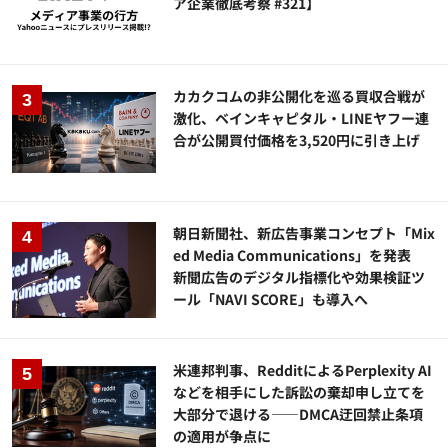
ア企業徹底考察 #321】
カカクコムの非公開化を巡る買収合戦が
激化、ベインキャピタル・LINEヤフー連
合が公開買付価格を3,520円に引き上げ
朝日新聞社、新広告事業コンセプト「Mix
ed Media Communications」を発表
新聞広告のデジタル指標化や効果検証ツ
ール「NAVI SCORE」も導入へ
米連邦判事、RedditによるPerplexity AI
などを相手にした訴訟の棄却申し立てを
大部分で退ける——DMCA迂回禁止条項
の適用が争点に