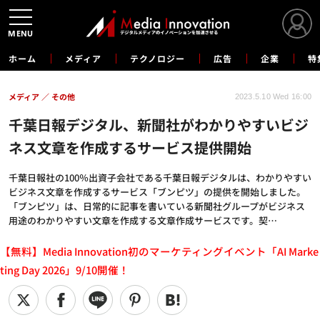
MENU
ホーム
メディア
テクノロジー
広告
企業
特
メディア
その他
2023.5.10 Wed 16:00
千葉日報デジタル、新聞社がわかりやすいビジ
ネス文章を作成するサービス提供開始
千葉日報社の100％出資子会社である千葉日報デジタルは、わかりやすい
ビジネス文章を作成するサービス「ブンピツ」の提供を開始しました。
「ブンピツ」は、日常的に記事を書いている新聞社グループがビジネス
用途のわかりやすい文章を作成する文章作成サービスです。契…
【無料】Media Innovation初のマーケティングイベント「AI Marke
ting Day 2026」9/10開催！