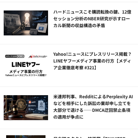
ハードニュースこそ購読転換の鍵、12億
セッション分析のNBER研究が示すロー
カル新聞の収益構造の矛盾
Yahoo!ニュースにプレスリリース掲載？
LINEヤフーメディア事業の行方【メディ
ア企業徹底考察 #321】
米連邦判事、RedditによるPerplexity AI
などを相手にした訴訟の棄却申し立てを
大部分で退ける——DMCA迂回禁止条項
の適用が争点に