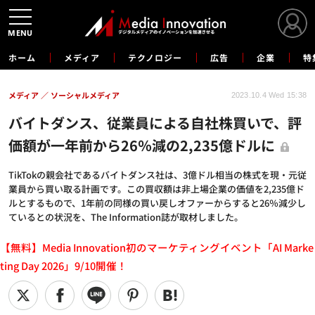
MENU
ホーム
メディア
テクノロジー
広告
企業
特
メディア
ソーシャルメディア
2023.10.4 Wed 15:38
バイトダンス、従業員による自社株買いで、評
価額が一年前から26％減の2,235億ドルに
TikTokの親会社であるバイトダンス社は、3億ドル相当の株式を現・元従
業員から買い取る計画です。この買収額は非上場企業の価値を2,235億ド
ルとするもので、1年前の同様の買い戻しオファーからすると26％減少し
ているとの状況を、The Information誌が取材しました。
【無料】Media Innovation初のマーケティングイベント「AI Marke
ting Day 2026」9/10開催！