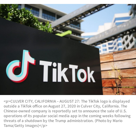
<p>CULVER CITY, CALIFORNIA – AUGUST 27: The TikTok logo is displayed
outside a TikTok office on August 27, 2020 in Culver City, California. The
Chinese-owned company is reportedly set to announce the sale of U.S.
operations of its popular social media app in the coming weeks following
threats of a shutdown by the Trump administration. (Photo by Mario
Tama/Getty Images)</p>