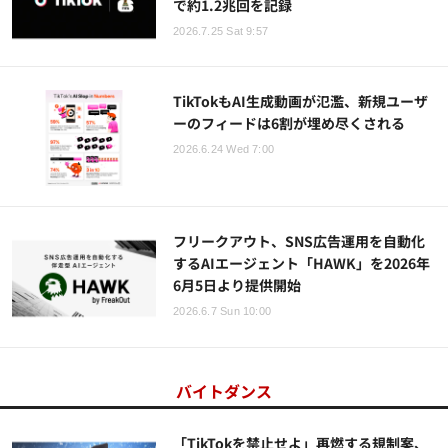
で約1.2兆回を記録
2026.7.25 Sat 9:57
TikTokもAI生成動画が氾濫、新規ユーザ
ーのフィードは6割が埋め尽くされる
2026.6.24 Wed 7:00
フリークアウト、SNS広告運用を自動化
するAIエージェント「HAWK」を2026年
6月5日より提供開始
2026.6.7 Sun 10:00
バイトダンス
「TikTokを禁止せよ」再燃する規制案、