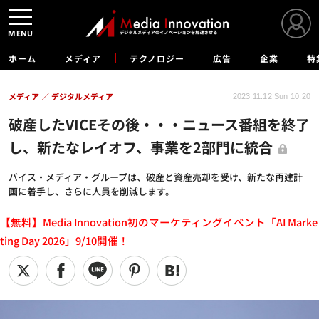
MENU
ホーム
メディア
テクノロジー
広告
企業
特
メディア
デジタルメディア
2023.11.12 Sun 10:20
破産したVICEその後・・・ニュース番組を終了
し、新たなレイオフ、事業を2部門に統合
バイス・メディア・グループは、破産と資産売却を受け、新たな再建計
画に着手し、さらに人員を削減します。
【無料】Media Innovation初のマーケティングイベント「AI Marke
ting Day 2026」9/10開催！