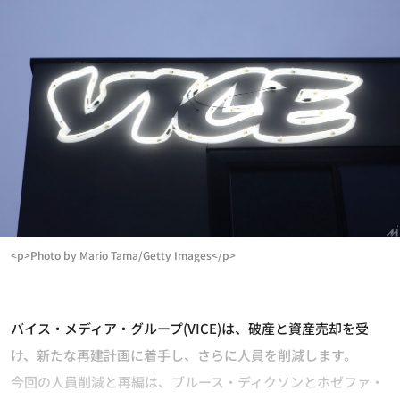
<p>Photo by Mario Tama/Getty Images</p>
バイス・メディア・グループ(VICE)は、破産と資産売却を受
け、新たな再建計画に着手し、さらに人員を削減します。
今回の人員削減と再編は、ブルース・ディクソンとホゼファ・