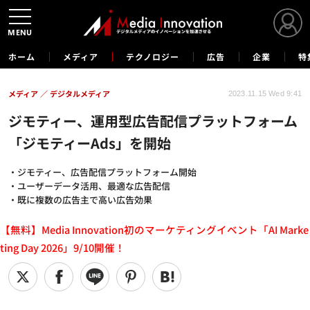
MENU
ホーム
メディア
テクノロジー
広告
企業
特
メディア
デジタルメディア
2023.11.15 Wed 9:41
ジモティー、運用型広告配信プラットフォーム
「ジモティーAds」を開始
・ジモティー、広告配信プラットフォーム開始
・ユーザーデータ活用、最適な広告配信
・既に複数の広告主で高い広告効果
【無料】Media Innovation初のマーケティングイベント「AI Marke
ting Day 2026」9/10開催！