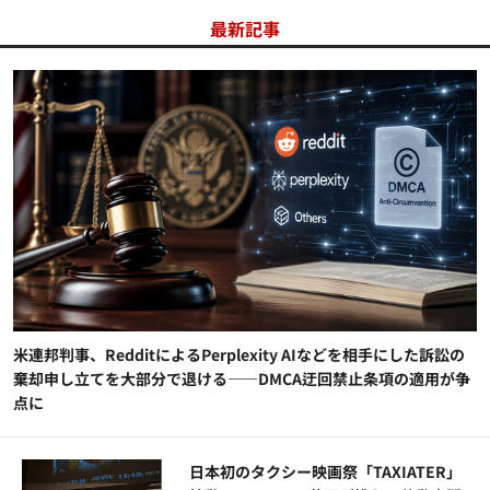
最新記事
米連邦判事、RedditによるPerplexity AIなどを相手にした訴訟の
棄却申し立てを大部分で退ける——DMCA迂回禁止条項の適用が争
点に
日本初のタクシー映画祭「TAXIATER」