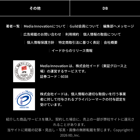
その他
DB
著者一覧
Media Innovationについて
Guild会員について
編集部へメッセージ
広告掲載のお問い合わせ
利用規約
個人情報の取扱について
個人情報保護方針
特定商取引法に基づく表記
会社概要
イードからのリリース情報
Media Innovation は、株式会社イード（東証グロース上
場）の運営するサービスです。
証券コード：6038
株式会社イードは、個人情報の適切な取扱いを行う事業
者に対して付与されるプライバシーマークの付与認定を
受けています。
紹介した商品/サービスを購入、契約した場合に、売上の一部が弊社サイトに還元さ
れることがあります。
当サイトに掲載の記事・見出し・写真・画像の無断転載を禁じます。Copyright ©
2026 IID, Inc.