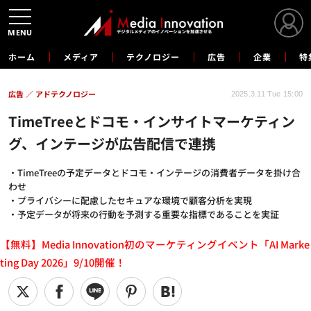
MENU
ホーム
メディア
テクノロジー
広告
企業
特
広告
アドテクノロジー
2025.3.11 Tue 15:00
TimeTreeとドコモ・インサイトマーケティン
グ、インテージが広告配信で連携
・TimeTreeの予定データとドコモ・インテージの消費者データを掛け合
わせ
・プライバシーに配慮したセキュアな環境で顧客分析を実現
・予定データが将来の行動を予測する重要な指標であることを実証
【無料】Media Innovation初のマーケティングイベント「AI Marke
ting Day 2026」9/10開催！