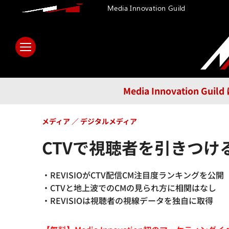
Media Innovation Guild
ホーム
メディア
テクノロ
Media Innovatio
メディア
デジタルメディア
CTVで視聴者を引きつける
・REVISIOがCTV配信CM注目度ランキングを公開
・CTVと地上波でのCMの見られ方に相関はなし
・REVISIOは視聴者の視線データを独自に取得