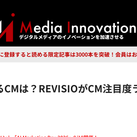
ジー
広告
企業
特集
ブラ
n Guild に登録すると読める限定記事は3000本を突破！会
CMは？REVISIOがCM注目