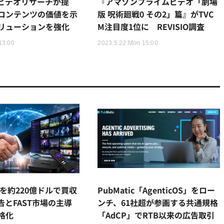
Oとビデオリサーチが提
『アマゾンプライムビデオ「劇場
コンテンツの価値を示
版 呪術廻戦0 その2」篇』がTVC
リューションを強化
M注目度1位に REVISIO調査
13:00
2023.5.22 Mon 15:00
kuを約220億ドルで買収
PubMatic「AgenticOS」をロー
告とFAST市場の主導
ンチ、61社超が参画する共通規格
格化
「AdCP」でRTB以来の広告取引