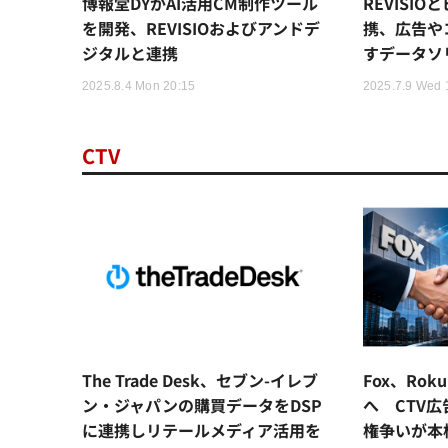
博報堂DYがAI活用CM制作ツール
REVISI
を開発、REVISIOおよびアンドデ
携、広告や
ジタルと連携
すデータソ
2025.8.4 Mon 20:15
2025.7.9 Wed 
CTV
The Trade Desk、セブン-イレブ
Fox、Ro
ン・ジャパンの購買データをDSP
へ CTV広
に連携しリテールメディア活用を
権争いが本