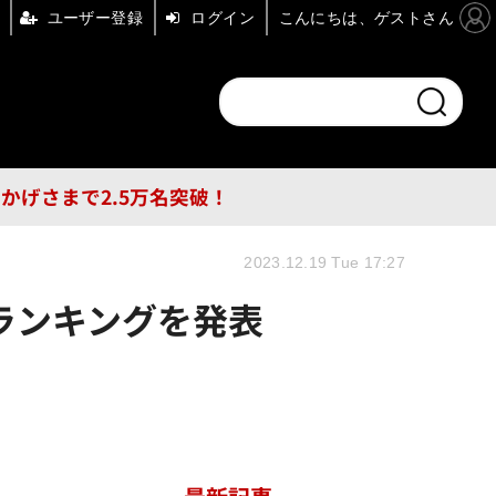
ユーザー登録
ログイン
こんにちは、ゲストさん
ンドチャンネル
フォーエム
その他
DB
員はおかげさまで2.5万名突破！
2023.12.19 Tue 17:27
度ランキングを発表