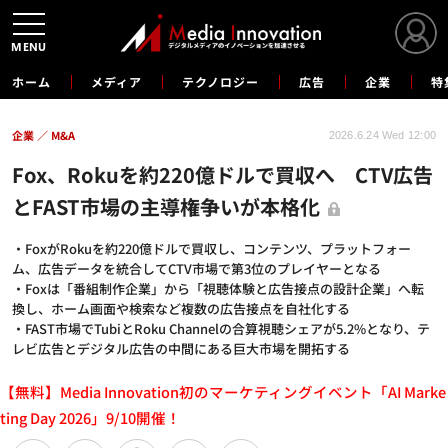
MENU
ホーム
メディア
テクノロジー
広告
企業
特
企業
M&A
2026.6.24 Wed 12:00
Fox、Rokuを約220億ドルで買収へ CTV広告
とFAST市場の主導権争いが本格化
・FoxがRokuを約220億ドルで買収し、コンテンツ、プラットフォー
ム、広告データを統合してCTV市場で第3位のプレイヤーとなる
・Foxは「番組制作企業」から「視聴体験と広告接点の設計企業」へ転
換し、ホーム画面や検索など複数の広告接点を自社化する
・FAST市場でTubiとRoku Channelの合算視聴シェアが5.2%となり、テ
レビ広告とデジタル広告の中間にある巨大市場を開拓する
【無料】Media Innovation初のマーケティングイベント「AI Marke
ting Day 2026」9/10開催！