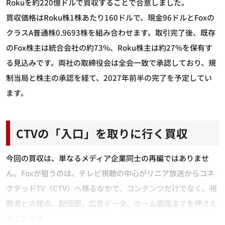
Rokuを約220億ドルで買収することで合意しました。
買収価格はRoku株1株あたり160ドルで、現金96ドルとFoxの
クラスA普通株0.9693株を組み合わせます。取引完了後、既存
のFox株主は統合会社の約73%、Roku株主は約27%を保有す
る見込みです。両社の取締役会は全会一致で承認しており、規
制当局と株主の承認を経て、2027年前半の完了を予定してい
ます。
CTVの「入口」を取りに行く買収
今回の買収は、単なるメディア企業同士の再編ではありませ
ん。Foxが狙うのは、テレビ視聴の中心がリニア放送からコネ
クテッドTV（CTV）へ移るなかで、コンテンツだけでなく、視
聴者との接点、配信面、広告データ、ホーム画面までを押さえ
ることです。