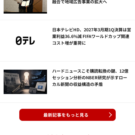
融合で地域広告事業の拡大へ
日本テレビHD、2027年3月期1Q決算は営
業利益36.6%減 FIFAワールドカップ関連
コスト増が重荷に
ハードニュースこそ購読転換の鍵、12億
セッション分析のNBER研究が示すロー
カル新聞の収益構造の矛盾
最新記事をもっと見る