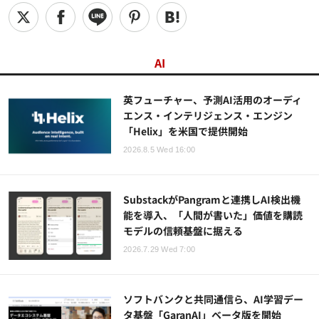
AI
英フューチャー、予測AI活用のオーディ
エンス・インテリジェンス・エンジン
「Helix」を米国で提供開始
2026.8.5 Wed 16:00
SubstackがPangramと連携しAI検出機
能を導入、「人間が書いた」価値を購読
モデルの信頼基盤に据える
2026.7.29 Wed 7:00
ソフトバンクと共同通信ら、AI学習デー
タ基盤「GaranAI」ベータ版を開始