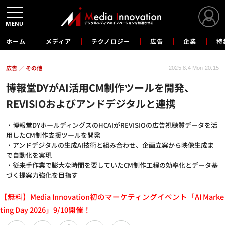
MENU
ホーム
メディア
テクノロジー
広告
企業
特
広告
その他
2025.8.4 Mon 20:15
博報堂DYがAI活用CM制作ツールを開発、
REVISIOおよびアンドデジタルと連携
・博報堂DYホールディングスのHCAIがREVISIOの広告視聴質データを活
用したCM制作支援ツールを開発
・アンドデジタルの生成AI技術と組み合わせ、企画立案から映像生成ま
で自動化を実現
・従来手作業で膨大な時間を要していたCM制作工程の効率化とデータ基
づく提案力強化を目指す
【無料】Media Innovation初のマーケティングイベント「AI Marke
ting Day 2026」9/10開催！