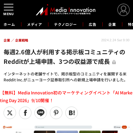
MENU
ホーム
メディア
テクノロジー
広告
企業
特
企業
企業戦略
2024.2.24 Sat 9:00
毎週2.6億人が利用する掲示板コミュニティの
Redditが上場申請、3つの収益源で成長
インターネットの老舗サイトで、掲示板型のコミュニティを展開する米
Reddit Inc.がニューヨーク証券取引所への新規上場申請を行いました。
【無料】Media Innovation初のマーケティングイベント「AI Marke
ting Day 2026」9/10開催！