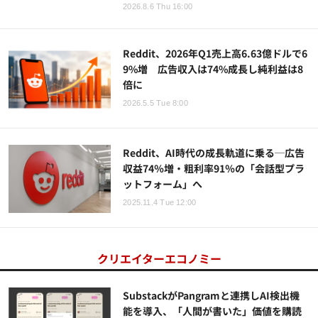
2026.8.6 Thu 16:00
Reddit、2026年Q1売上高6.63億ドルで6
9%増 広告収入は74%成長し純利益は8
倍に
2026.5.5 Tue 8:00
Reddit、AI時代の成長軌道に乗る─広告
収益74％増・粗利率91％の「会話型プラ
ットフォーム」へ
2025.11.4 Tue 12:00
クリエイターエコノミー
SubstackがPangramと連携しAI検出機
能を導入、「人間が書いた」価値を購読