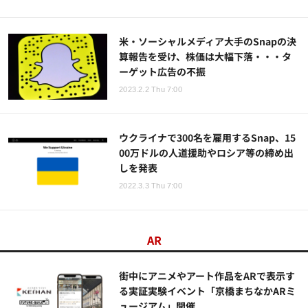
米・ソーシャルメディア大手のSnapの決
算報告を受け、株価は大幅下落・・・タ
ーゲット広告の不振
2023.2.2 Thu 7:00
ウクライナで300名を雇用するSnap、15
00万ドルの人道援助やロシア等の締め出
しを発表
2022.3.3 Thu 7:00
AR
街中にアニメやアート作品をARで表示す
る実証実験イベント「京橋まちなかARミ
ュージアム」開催