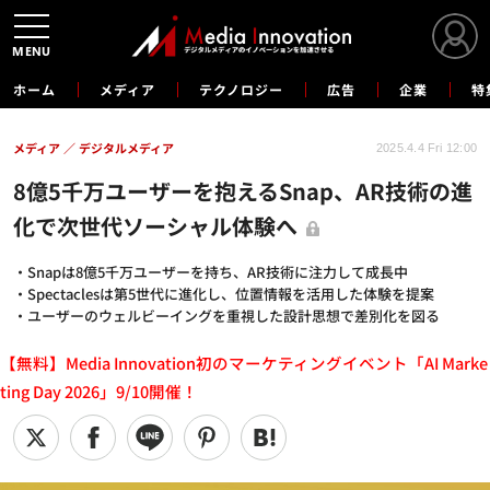
MENU
ホーム
メディア
テクノロジー
広告
企業
特
メディア
デジタルメディア
2025.4.4 Fri 12:00
8億5千万ユーザーを抱えるSnap、AR技術の進
化で次世代ソーシャル体験へ
・Snapは8億5千万ユーザーを持ち、AR技術に注力して成長中
・Spectaclesは第5世代に進化し、位置情報を活用した体験を提案
・ユーザーのウェルビーイングを重視した設計思想で差別化を図る
【無料】Media Innovation初のマーケティングイベント「AI Marke
ting Day 2026」9/10開催！