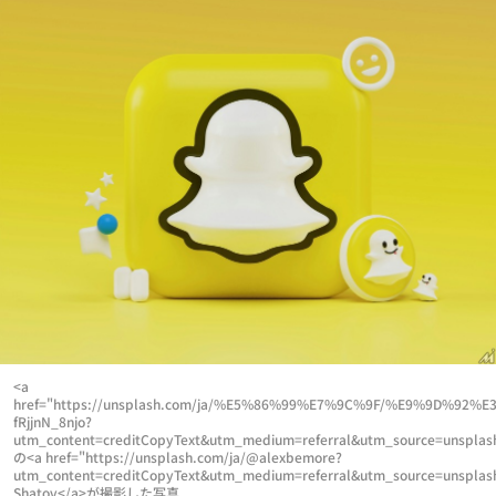
<a
href="https://unsplash.com/ja/%E5%86%99%E7%9C%9F/%E9%9
fRjjnN_8njo?
utm_content=creditCopyText&utm_medium=referral&utm_source=unsplas
の<a href="https://unsplash.com/ja/@alexbemore?
utm_content=creditCopyText&utm_medium=referral&utm_source=unsplas
Shatov</a>が撮影した写真