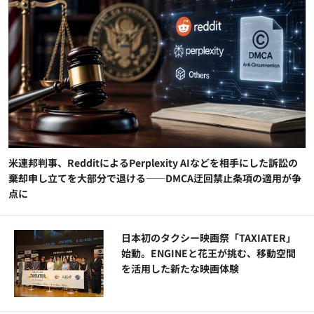
米連邦判事、RedditによるPerplexity AIなどを相手にした訴訟の
棄却申し立てを大部分で退ける——DMCA迂回禁止条項の適用が争
点に
日本初のタクシー映画祭「TAXIATER」
始動。ENGINEと花王が挑む、移動空間
を活用した新たな映画体験