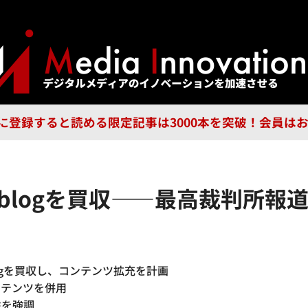
ジー
広告
企業
特集
ブラ
n Guild に登録すると読める限定記事は3000本を突破！会
COTUSblogを買収――最高裁判
Sblogを買収し、コンテンツ拡充を計画
ンテンツを併用
性を強調