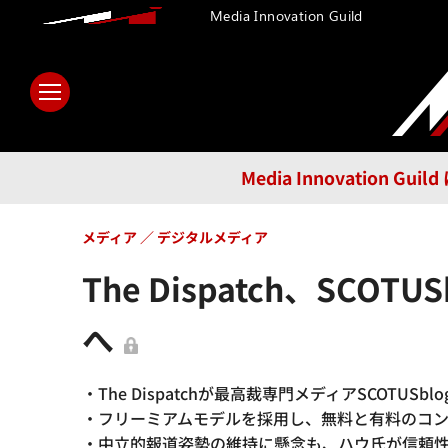
Media Innovation Guild
ホーム
メディア
テクノロ
Media Innovatio
メディア
デジタルメディア
The Dispatch、S
へ
・The Dispatchが最高裁専門メディアSCOTU
・フリーミアムモデルを採用し、無料と有料のコ
・中立的報道姿勢の維持に懸念も、ハウ氏が信頼