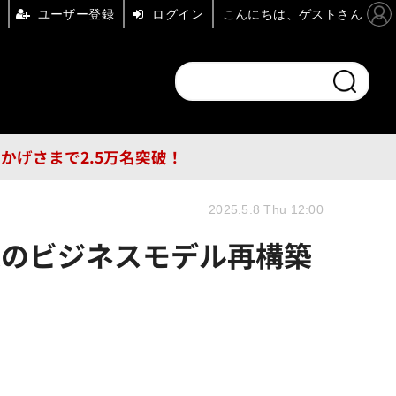
ユーザー登録
ログイン
こんにちは、ゲストさん
ンドチャンネル
フォーエム
その他
DB
員はおかげさまで2.5万名突破！
2025.5.8 Thu 12:00
所報道のビジネスモデル再構築