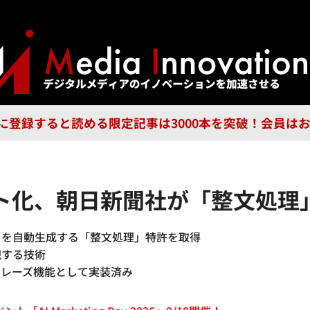
ジー
広告
企業
特集
ブラ
n Guild に登録すると読める限定記事は3000本を突破！会
スト化、朝日新聞社が「整文処理
トを自動生成する「整文処理」特許を取得
現する技術
リフレーズ機能として実装済み