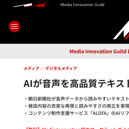
Media Innovation Guild
ホーム
メディア
テクノロ
Media Innovatio
メディア
デジタルメディア
AIが音声を高品質テキ
・朝日新聞社が音声データから読みやすいテキス
・発話内容の忠実な再現と読みやすさの両立を実
・コンテンツ制作支援サービス「ALOFA」のAI