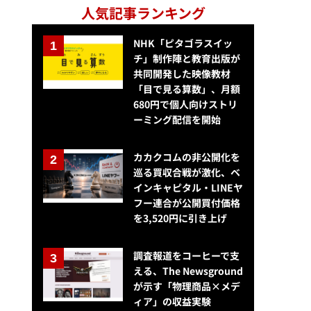
人気記事ランキング
NHK「ピタゴラスイッ
チ」制作陣と教育出版が
共同開発した映像教材
「目で見る算数」、月額
680円で個人向けストリ
ーミング配信を開始
カカクコムの非公開化を
巡る買収合戦が激化、ベ
インキャピタル・LINEヤ
フー連合が公開買付価格
を3,520円に引き上げ
調査報道をコーヒーで支
える、The Newsground
が示す「物理商品×メデ
ィア」の収益実験