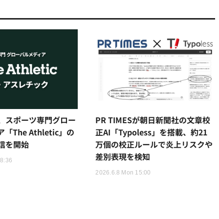
、スポーツ専門グロー
PR TIMESが朝日新聞社の文章校
The Athletic」の
正AI「Typoless」を搭載、約21
信を開始
万個の校正ルールで炎上リスクや
差別表現を検知
18:36
2026.6.8 Mon 15:00