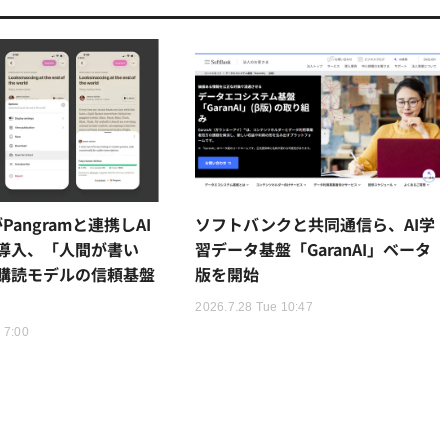
kがPangramと連携しAI
ソフトバンクと共同通信ら、AI学
導入、「人間が書い
習データ基盤「GaranAI」ベータ
購読モデルの信頼基盤
版を開始
2026.7.28 Tue 10:47
 7:00