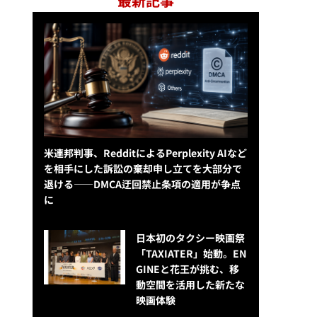
最新記事
米連邦判事、RedditによるPerplexity AIなど
を相手にした訴訟の棄却申し立てを大部分で
退ける——DMCA迂回禁止条項の適用が争点
に
日本初のタクシー映画祭
「TAXIATER」始動。EN
GINEと花王が挑む、移
動空間を活用した新たな
映画体験