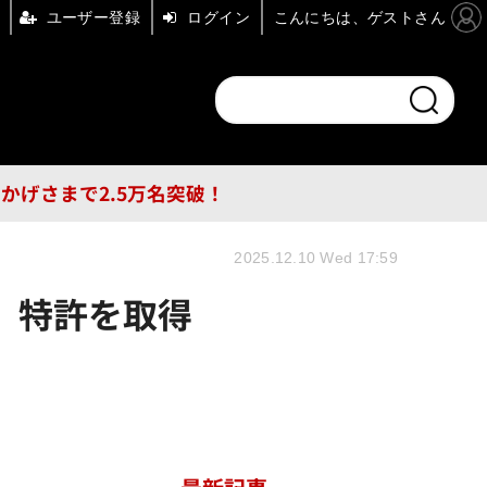
ユーザー登録
ログイン
こんにちは、ゲストさん
ンドチャンネル
フォーエム
その他
DB
員はおかげさまで2.5万名突破！
2025.12.10 Wed 17:59
」特許を取得