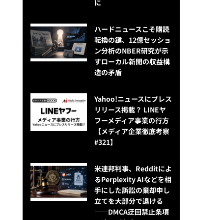
に
ハードニュースこそ購読
転換の鍵、12億セッショ
ン分析のNBER研究が示
すローカル新聞の収益構
造の矛盾
Yahoo!ニュースにプレス
リリース掲載？ LINEヤ
フーメディア事業の行方
【メディア企業徹底考察
#321】
米連邦判事、Redditによ
るPerplexity AIなどを相
手にした訴訟の棄却申し
立てを大部分で退ける
——DMCA迂回禁止条項