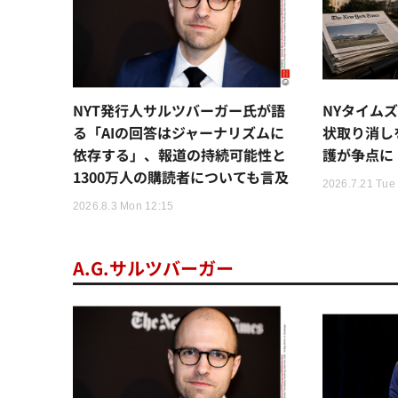
NYT発行人サルツバーガー氏が語
NYタイム
る「AIの回答はジャーナリズムに
状取り消し
依存する」、報道の持続可能性と
護が争点に
1300万人の購読者についても言及
2026.7.21 Tue
2026.8.3 Mon 12:15
A.G.サルツバーガー