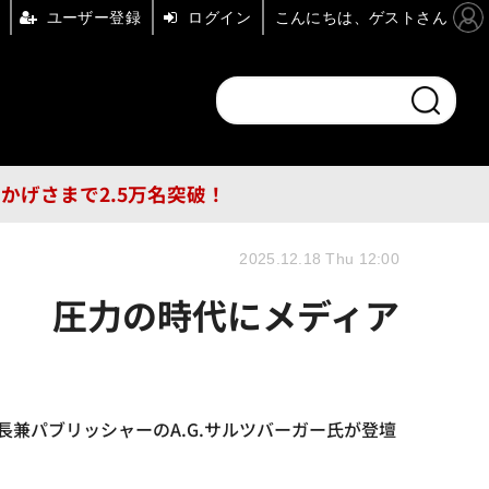
ユーザー登録
ログイン
こんにちは、ゲストさん
ンドチャンネル
フォーエム
その他
DB
員はおかげさまで2.5万名突破！
2025.12.18 Thu 12:00
」 圧力の時代にメディア
会長兼パブリッシャーのA.G.サルツバーガー氏が登壇