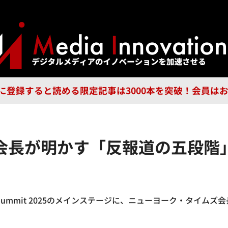
ジー
広告
企業
特集
ブラ
n Guild に登録すると読める限定記事は3000本を突破！会
会長が明かす「反報道の五段階
ummit 2025のメインステージに、ニューヨーク・タイムズ