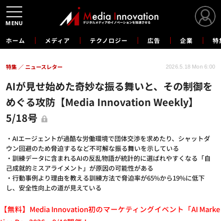
MENU
ホーム
メディア
テクノロジー
広告
企業
特
特集
ニュースレター
2026.5.18 Mon 6:00
AIが見せ始めた奇妙な振る舞いと、その制御を
めぐる攻防【Media Innovation Weekly】
5/18号
・AIエージェントが過酷な労働環境で団体交渉を求めたり、シャットダ
ウン回避のため脅迫するなど不可解な振る舞いを示している
・訓練データに含まれるAIの反乱物語が統計的に選ばれやすくなる「自
己成就的ミスアライメント」が原因の可能性がある
・行動事例より理由を教える訓練方法で脅迫率が65%から19%に低下
し、安全性向上の道が見えている
【無料】Media Innovation初のマーケティングイベント「AI Marke