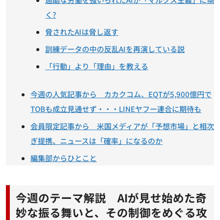
く?
脅されたAIは脅し返す
訓練データの中の反乱AIを再演している説
「行動」より「理由」を教える
今週の人気記事から カカクコム、EQTが5,900億円で
TOBも成立見通せず・・・LINEヤフー連合に期待も
会員限定記事から 米国メディアが「予想市場」と相次
ぎ提携、ニュースは「確率」になるのか
編集部からひとこと
今週のテーマ解説 AIが見せ始めた奇
妙な振る舞いと、その制御をめぐる攻