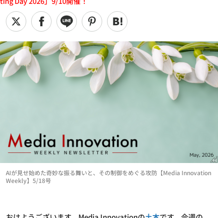
ting Day 2026」9/10開催！
AIが見せ始めた奇妙な振る舞いと、その制御をめぐる攻防【Media Innovation
Weekly】5/18号
おはようございます。Media Innovationの
土本
です。今週の