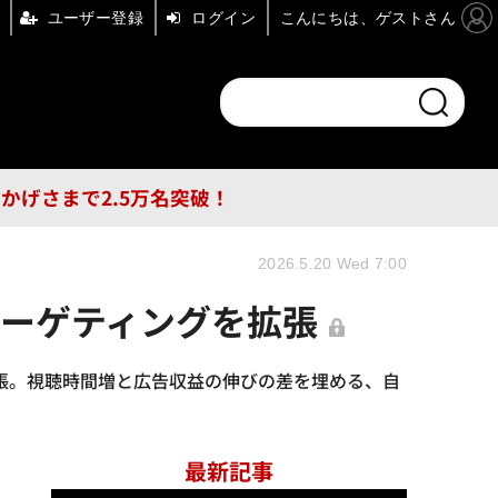
ユーザー登録
ログイン
こんにちは、ゲストさん
ンドチャンネル
フォーエム
その他
DB
員はおかげさまで2.5万名突破！
2026.5.20 Wed 7:00
脈ターゲティングを拡張
を拡張。視聴時間増と広告収益の伸びの差を埋める、自
最新記事