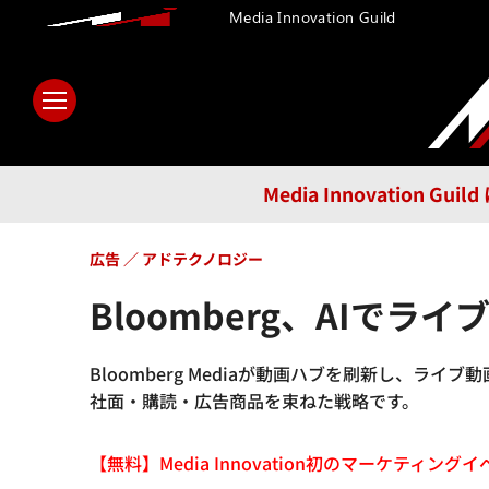
Media Innovation Guild
ホーム
メディア
テクノロ
Media Innovatio
広告
アドテクノロジー
Bloomberg、AI
Bloomberg Mediaが動画ハブを刷新し、
社面・購読・広告商品を束ねた戦略です。
【無料】Media Innovation初のマーケティングイベント