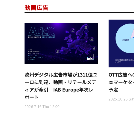
動画広告
欧州デジタル広告市場が1311億ユ
OTT広告
ーロに到達、動画・リテールメデ
本マーケタ
ィアが牽引 IAB Europe年次レ
予定
ポート
2025.10.25 Sat
2026.7.16 Thu 12:00