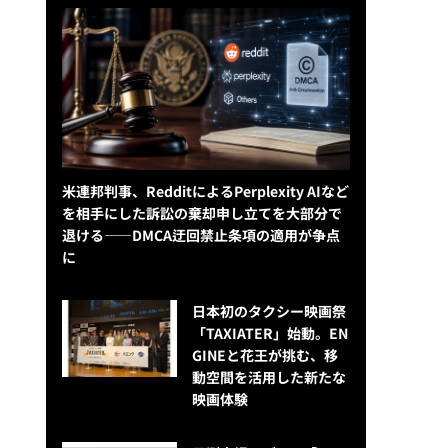
米連邦判事、RedditによるPerplexity AIなど
を相手にした訴訟の棄却申し立てを大部分で
退ける——DMCA迂回禁止条項の適用が争点
に
日本初のタクシー映画祭
「TAXIATER」始動。EN
GINEと花王が挑む、移
動空間を活用した新たな
映画体験