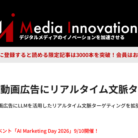
ジー
広告
企業
特集
ブラ
n Guild に登録すると読める限定記事は3000本を突破！会
でライブ動画広告にリアルタイム文
ライブ動画広告にLLMを活用したリアルタイム文脈ターゲティング
「AI Marketing Day 2026」9/10開催！