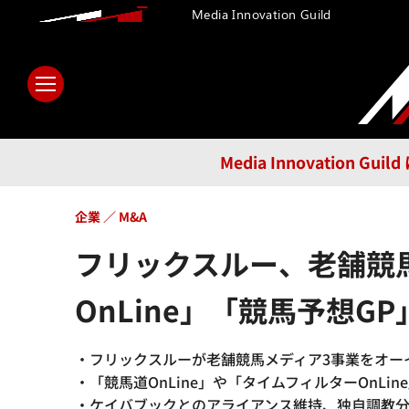
Media Innovation Guild
ホーム
メディア
テクノロ
Media Innovatio
企業
M&A
フリックスルー、老舗競馬
OnLine」「競馬予想
・フリックスルーが老舗競馬メディア3事業をオーイ
・「競馬道OnLine」や「タイムフィルターOnL
・ケイバブックとのアライアンス維持、独自調教