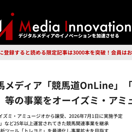
ジー
広告
企業
特集
ブラ
n Guild に登録すると読める限定記事は3000本を突破！会
メディア「競馬道OnLine」
GP」等の事業をオーイズミ・ア
ズミ・アミュージオから譲受、2026年7月1日に実施予定
ine」など25年以上運営されてきた競馬関連事業を継承
分析ツール「トレヨミ」を最適化し事業拡大を目指す