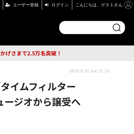
ユーザー登録
ログイン
こんにちは、ゲストさん
ンドチャンネル
フォーエム
その他
DB
員はおかげさまで2.5万名突破！
2026.6.20 Sat 21:18
「タイムフィルター
ミュージオから譲受へ