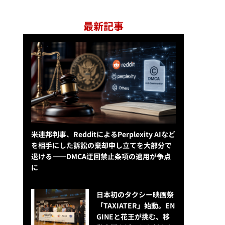
最新記事
米連邦判事、RedditによるPerplexity AIなど
を相手にした訴訟の棄却申し立てを大部分で
退ける——DMCA迂回禁止条項の適用が争点
に
日本初のタクシー映画祭
「TAXIATER」始動。EN
GINEと花王が挑む、移