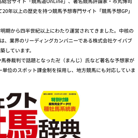
馬総合サイト「競馬道OnLine」、著名競馬評論家・市丸博司
して20年以上の歴史を持つ競馬予想専門サイト「競馬予想GP」
黎明期から四半世紀以上にわたり運営されてきました。中核の
ne」は、業界のリーディングカンパニーである株式会社ケイバブ
築しています。
や馬券裁判で話題となった卍（まんじ）氏など著名な予想家が
ー単位のスポット課金制を採用し、地方競馬にも対応していま