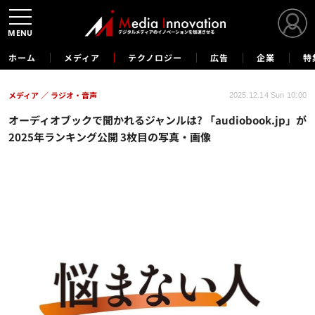
MENU
ホーム
メディア
テクノロジー
広告
企業
特
メディア
ラジオ・音声
2025.12.14 Sun 10:00
オーディオブックで聞かれるジャンルは? 「audiobook.jp」が
2025年ランキング公開 3枚目の写真・画像