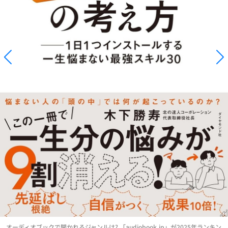
オーディオブックで聞かれるジャンルは? 「audiobook.jp」が2025年ランキン