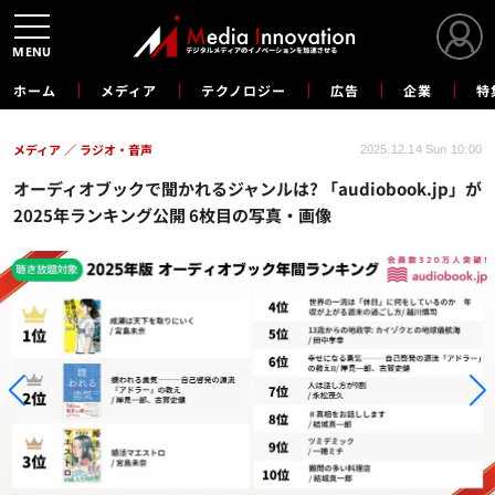
MENU
ホーム
メディア
テクノロジー
広告
企業
特
メディア
ラジオ・音声
2025.12.14 Sun 10:00
オーディオブックで聞かれるジャンルは? 「audiobook.jp」が
2025年ランキング公開 6枚目の写真・画像