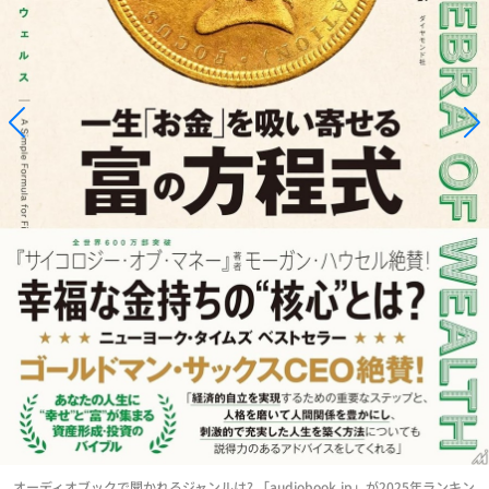
オーディオブックで聞かれるジャンルは? 「audiobook.jp」が2025年ランキン