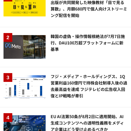
出版が共同開発した映像教材「目で見る
算数」、月額680円で個人向けストリーミ
ング配信を開始
韓国の虚偽・操作情報根絶法が7月7日施
行、DAU100万超プラットフォームに新
基準
フジ・メディア・ホールディングス、1Q
営業利益160億円で持株会社制導入後の過
去最高益を達成 フジテレビの広告収入回
復とIP戦略が牽引
EU AI法第50条が8月2日に適用開始、AI
生成コンテンツへの透明性義務をメディ
ア企業はどう受け止めるべきか