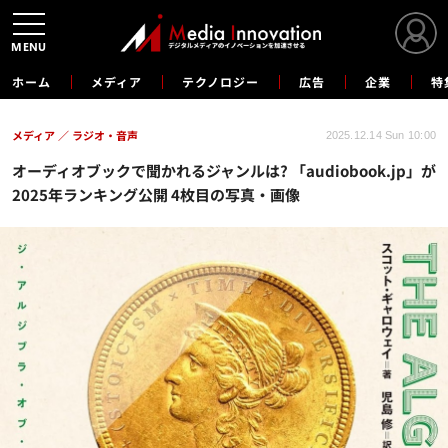
MENU
ホーム
メディア
テクノロジー
広告
企業
特
メディア
ラジオ・音声
2025.12.14 Sun 10:00
オーディオブックで聞かれるジャンルは? 「audiobook.jp」が
2025年ランキング公開 4枚目の写真・画像