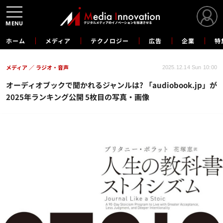
MENU
ホーム
メディア
テクノロジー
広告
企業
特
メディア
ラジオ・音声
2025.12.14 Sun 10:00
オーディオブックで聞かれるジャンルは? 「audiobook.jp」が
2025年ランキング公開 5枚目の写真・画像