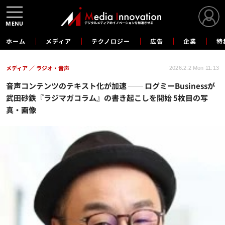
MENU
ホーム
メディア
テクノロジー
広告
企業
特
メディア
ラジオ・音声
2026.2.2 Mon 11:13
音声コンテンツのテキスト化が加速 ── ログミーBusinessが
武田砂鉄『ラジマガコラム』の書き起こしを開始 5枚目の写
真・画像