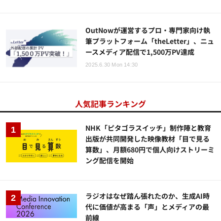
OutNowが運営するプロ・専門家向け執
筆プラットフォーム「theLetter」、ニュ
ースメディア配信で1,500万PV達成
2025.6.30 Mon 14:30
人気記事ランキング
NHK「ピタゴラスイッチ」制作陣と教育
出版が共同開発した映像教材「目で見る
算数」、月額680円で個人向けストリーミ
ング配信を開始
ラジオはなぜ踏ん張れたのか、生成AI時
代に価値が高まる「声」とメディアの最
前線