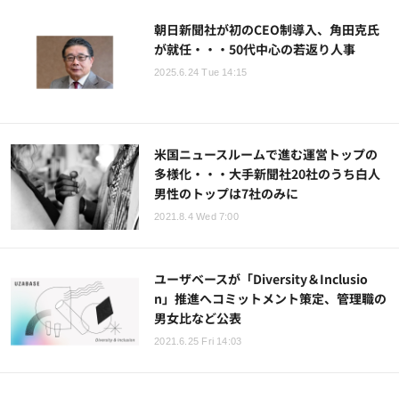
朝日新聞社が初のCEO制導入、角田克氏
が就任・・・50代中心の若返り人事
2025.6.24 Tue 14:15
米国ニュースルームで進む運営トップの
多様化・・・大手新聞社20社のうち白人
男性のトップは7社のみに
2021.8.4 Wed 7:00
ユーザベースが「Diversity＆Inclusio
n」推進へコミットメント策定、管理職の
男女比など公表
2021.6.25 Fri 14:03