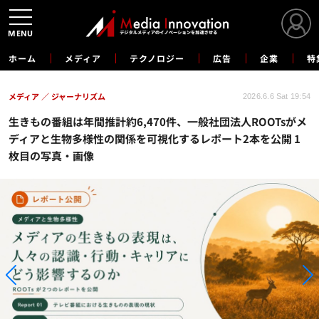
MENU
ホーム
メディア
テクノロジー
広告
企業
特
メディア
ジャーナリズム
2026.6.6 Sat 19:54
生きもの番組は年間推計約6,470件、一般社団法人ROOTsがメ
ディアと生物多様性の関係を可視化するレポート2本を公開 1
枚目の写真・画像