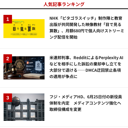
人気記事ランキング
NHK「ピタゴラスイッチ」制作陣と教育
出版が共同開発した映像教材「目で見る
算数」、月額680円で個人向けストリーミ
ング配信を開始
米連邦判事、RedditによるPerplexity AI
などを相手にした訴訟の棄却申し立てを
大部分で退ける——DMCA迂回禁止条項
の適用が争点に
フジ・メディアHD、6月25日付の新役員
体制を内定 メディアコンテンツ強化へ
取締役構成を変更