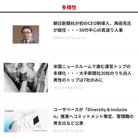
多様性
朝日新聞社が初のCEO制導入、角田克氏
が就任・・・50代中心の若返り人事
2025.6.24 Tue 14:15
米国ニュースルームで進む運営トップの
多様化・・・大手新聞社20社のうち白人
男性のトップは7社のみに
2021.8.4 Wed 7:00
ユーザベースが「Diversity＆Inclusio
n」推進へコミットメント策定、管理職の
男女比など公表
2021.6.25 Fri 14:03