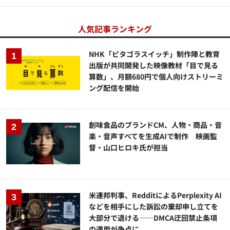
人気記事ランキング
NHK「ピタゴラスイッチ」制作陣と教育
出版が共同開発した映像教材「目で見る
算数」、月額680円で個人向けストリーミ
ング配信を開始
創味食品のブランドCM、人物・商品・音
楽・音声すべてを生成AIで制作 映画監
督・山口ヒロキ氏が担当
米連邦判事、RedditによるPerplexity AI
などを相手にした訴訟の棄却申し立てを
大部分で退ける——DMCA迂回禁止条項
の適用が争点に