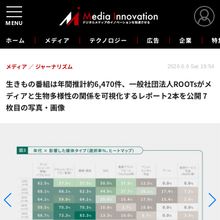
MENU
ホーム
メディア
テクノロジー
広告
企業
特
メディア
ジャーナリズム
2026.6.6 Sat 19:54
生きもの番組は年間推計約6,470件、一般社団法人ROOTsがメ
ディアと生物多様性の関係を可視化するレポート2本を公開 7
枚目の写真・画像