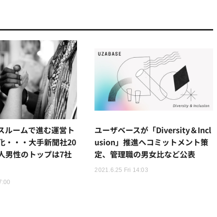
スルームで進む運営ト
ユーザベースが「Diversity＆Incl
化・・・大手新聞社20
usion」推進へコミットメント策
人男性のトップは7社
定、管理職の男女比など公表
2021.6.25 Fri 14:03
7:00