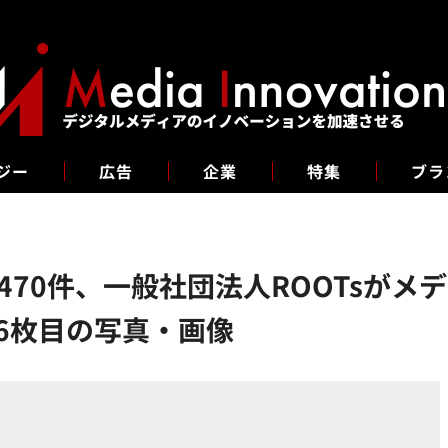
ジー
広告
企業
特集
ブラ
470件、一般社団法人ROOTsが
6枚目の写真・画像