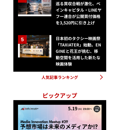
巡る買収合戦が激化、ベ
インキャピタル・LINEヤ
生きもの番組は年間推計約6,470件、一般社団法人ROOTsがメディア
フー連合が公開買付価格
を3,520円に引き上げ
日本初のタクシー映画祭
「TAXIATER」始動。EN
GINEと花王が挑む、移
動空間を活用した新たな
映画体験
人気記事ランキング
ピックアップ