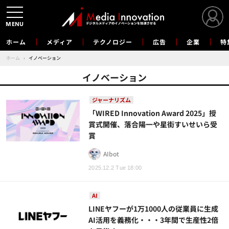
MENU
ホーム
メディア
テクノロジー
広告
企業
特
ホーム
›
イノベーション
イノベーション
ジャーナリズム
「WIRED Innovation Award 2025」授
賞式開催、落合陽一や星街すいせいら受
賞
AIbot
2025.12.2 Tue 18:00
AI
LINEヤフーが1万1000人の従業員に生成
AI活用を義務化・・・3年間で生産性2倍