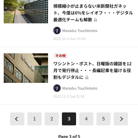
規模縮小が止まらない米新聞社ガネッ
ト、今度は6%をレイオフ・・・デジタル
最適化チームも解散
Manabu Tsuchimoto
2022.12.4 Sun 13:00
その他
ワシントン・ポスト、日曜版の雑誌を12
月で発行停止・・・長編記事を届ける役
割もデジタルに
Manabu Tsuchimoto
2022.12.3 Sat 22:50
1
2
3
4
5
Page 3 of 5