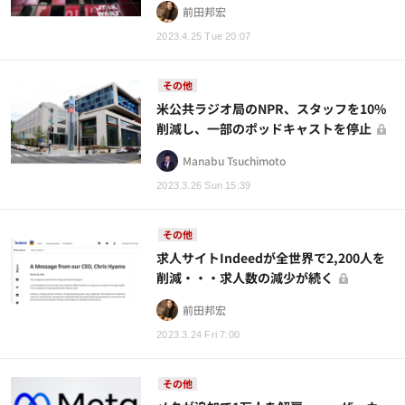
前田邦宏
2023.4.25 Tue 20:07
その他
米公共ラジオ局のNPR、スタッフを10%
削減し、一部のポッドキャストを停止
Manabu Tsuchimoto
2023.3.26 Sun 15:39
その他
求人サイトIndeedが全世界で2,200人を
削減・・・求人数の減少が続く
前田邦宏
2023.3.24 Fri 7:00
その他