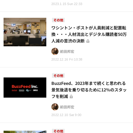
2023.1.15 Sun 22:33
その他
ワシントン・ポストが人員削減と配置転
換・・・人材流出とデジタル購読者50万
人減の苦渋の決断
前田邦宏
2022.12.16 Fri 10:38
その他
BuzzFeed、2023年まで続くと思われる
景気後退を乗り切るために12％のスタッ
フを削減
前田邦宏
2022.12.10 Sat 9:00
その他