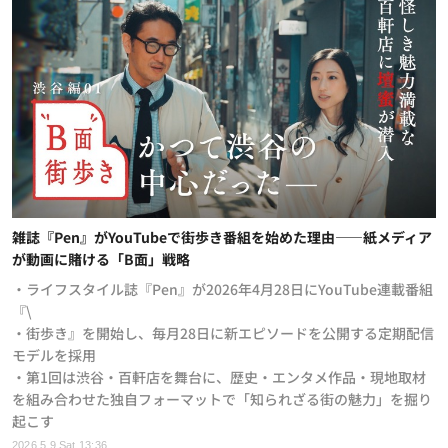
雑誌『Pen』がYouTubeで街歩き番組を始めた理由——紙メディア
が動画に賭ける「B面」戦略
・ライフスタイル誌『Pen』が2026年4月28日にYouTube連載番組
『\
・街歩き』を開始し、毎月28日に新エピソードを公開する定期配信
モデルを採用
・第1回は渋谷・百軒店を舞台に、歴史・エンタメ作品・現地取材
を組み合わせた独自フォーマットで「知られざる街の魅力」を掘り
起こす
2026.5.9 Sat 13:36