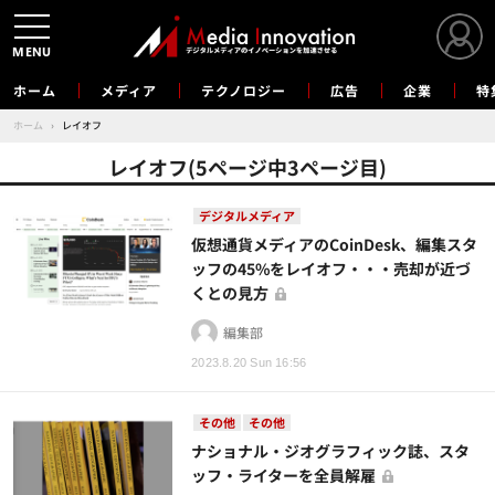
MENU
ホーム
メディア
テクノロジー
広告
企業
特
ホーム
›
レイオフ
レイオフ(5ページ中3ページ目)
デジタルメディア
仮想通貨メディアのCoinDesk、編集スタ
ッフの45%をレイオフ・・・売却が近づ
くとの見方
編集部
2023.8.20 Sun 16:56
その他
その他
ナショナル・ジオグラフィック誌、スタ
ッフ・ライターを全員解雇