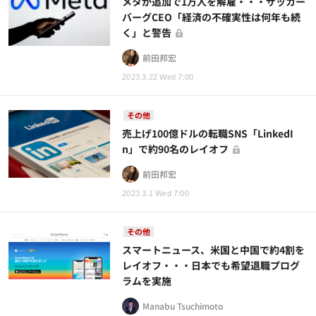
メタが追加で1万人を解雇・・・ザッカー
バーグCEO「経済の不確実性は何年も続
く」と警告
前田邦宏
2023.3.22 Wed 7:00
その他
売上げ100億ドルの転職SNS「LinkedI
n」で約90名のレイオフ
前田邦宏
2023.3.1 Wed 7:00
その他
スマートニュース、米国と中国で約4割を
レイオフ・・・日本でも希望退職プログ
ラムを実施
Manabu Tsuchimoto