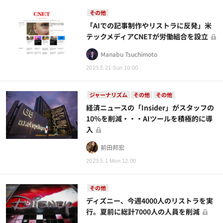
その他
「AIでの記事制作やリストラに反発」米
テックメディアCNETが労働組合を設立
Manabu Tsuchimoto
2023.5.21 Sun 10:00
ジャーナリズム
その他
その他
経済ニュースの「Insider」がスタッフの
10％を削減・・・AIツールを積極的に導
入
前田邦宏
2023.5.1 Mon 12:00
その他
ディズニー、今週4000人のリストラを実
行。夏前に総計7000人の人員を削減