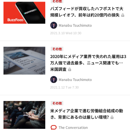
その他
バズフィードが買収したハフポストで大
規模レイオフ、前年は約20億円の損失
Manabu Tsuchimoto
2021.3.10 Wed 10:30
その他
2020年にメディア業界で失われた雇用は3
万人強で過去最多、ニュース関連でも…
米国調査
Manabu Tsuchimoto
2021.1.12 Tue 7:30
その他
米メディア企業で進む労働組合結成の動
き、背景にあるのは厳しい環境?
The Conversation