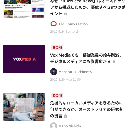
なぜ「BuzzFeed News」はオーストラリ
アから撤退したのか、憂慮すべき9つのポ
イント
The Conversation
2020.5.24 Sun 14:34
その他
Vox Mediaでも一部従業員の給与削減、
デジタルメディアにも影響広がる
Manabu Tsuchimoto
2020.4.20 Mon 11:00
その他
危機的なローカルメディアを守るために
何ができるか、オーストラリアの研究者
の提言
Maho Nishida