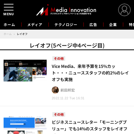
MENU
ホーム
メディア
テクノロジー
広告
企業
特
ホーム
›
レイオフ
レイオフ(5ページ中4ページ目)
その他
Vice Media、来年予算を15%カッ
ト・・・ニューススタッフの約2%のレイ
オフも実施
前田邦宏
2022.11.22 Tue 16:31
その他
ビジネスニュースレター「モーニングブ
リュー」でも14%のスタッフをレイオフ