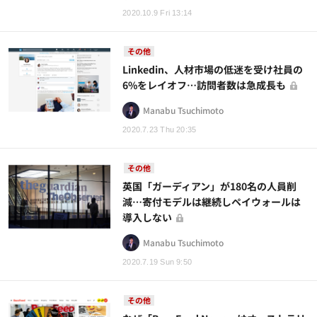
2020.10.9 Fri 13:14
その他
Linkedin、人材市場の低迷を受け社員の
6%をレイオフ…訪問者数は急成長も
Manabu Tsuchimoto
2020.7.23 Thu 20:35
その他
英国「ガーディアン」が180名の人員削
減…寄付モデルは継続しペイウォールは
導入しない
Manabu Tsuchimoto
2020.7.19 Sun 9:50
その他