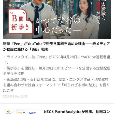
雑誌『Pen』がYouTubeで街歩き番組を始めた理由——紙メディア
が動画に賭ける「B面」戦略
・ライフスタイル誌『Pen』が2026年4月28日にYouTube連載番組
『\
・街歩き』を開始し、毎月28日に新エピソードを公開する定期配信
モデルを採用
・第1回は渋谷・百軒店を舞台に、歴史・エンタメ作品・現地取材
を組み合わせた独自フォーマットで「知られざる街の魅力」を掘り
起こす
2026.5.9 Sat 13:36
NECとParrotAnalyticsが連携、動画コン