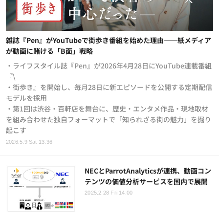
雑誌『Pen』がYouTubeで街歩き番組を始めた理由——紙メディア
が動画に賭ける「B面」戦略
・ライフスタイル誌『Pen』が2026年4月28日にYouTube連載番組
『\
・街歩き』を開始し、毎月28日に新エピソードを公開する定期配信
モデルを採用
・第1回は渋谷・百軒店を舞台に、歴史・エンタメ作品・現地取材
を組み合わせた独自フォーマットで「知られざる街の魅力」を掘り
起こす
2026.5.9 Sat 13:36
NECとParrotAnalyticsが連携、動画コン
テンツの価値分析サービスを国内で展開
2025.2.28 Fri 14:00