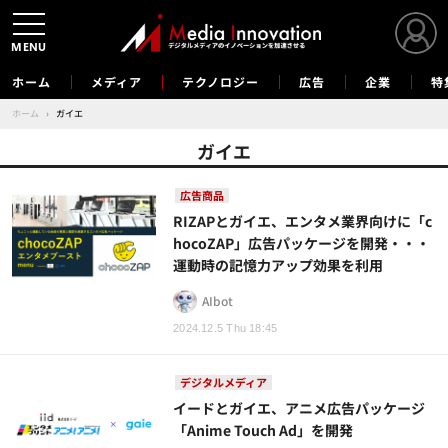
MENU
ホーム
メディア
テクノロジー
広告
企業
特
ホーム
›
ガイエ
ガイエ
広告商品
RIZAPとガイエ、エンタメ業界向けに「c
hocoZAP」広告パッケージを開発・・・
運動時の記憶力アップ効果を利用
AIbot
2024.12.5 Thu 18:45
デジタルメディア
イードとガイエ、アニメ広告パッケージ
「Anime Touch Ad」を開発