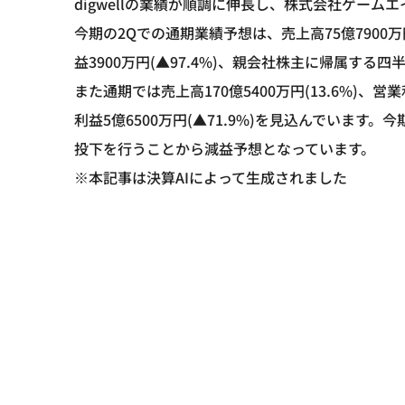
digwellの業績が順調に伸長し、株式会社ゲー
今期の2Qでの通期業績予想は、売上高75億7900万円(
益3900万円(▲97.4%)、親会社株主に帰属する四
また通期では売上高170億5400万円(13.6%)、営業利
利益5億6500万円(▲71.9%)を見込んでいま
投下を行うことから減益予想となっています。
※本記事は決算AIによって生成されました