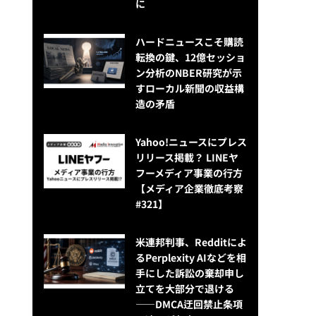
に
ハードニュースこそ購読
転換の鍵、12億セッショ
ン分析のNBER研究が示
すローカル新聞の収益構
造の矛盾
Yahoo!ニュースにプレス
リリース掲載？ LINEヤ
フーメディア事業の行方
【メディア企業徹底考察
#321】
米連邦判事、Redditによ
るPerplexity AIなどを相
手にした訴訟の棄却申し
立てを大部分で退ける
——DMCA迂回禁止条項