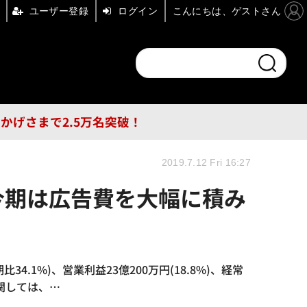
ユーザー登録
ログイン
こんにちは、ゲストさん
ンドチャンネル
フォーエム
その他
DB
員はおかげさまで2.5万名突破！
2019.7.12 Fri 16:27
・今期は広告費を大幅に積み
34.1%)、営業利益23億200万円(18.8%)、経常
に関しては、…