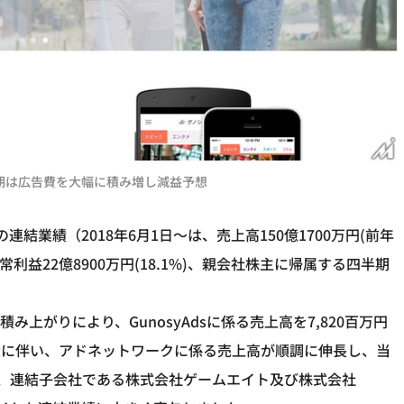
・今期は広告費を大幅に積み増し減益予想
の連結業績（2018年6月1日～は、売上高150億1700万円(前年
、経常利益22億8900万円(18.1%)、親会社株主に帰属する四半期
上がりにより、GunosyAdsに係る売上高を7,820百万円
大に伴い、アドネットワークに係る売上高が順調に伸長し、当
た、連結子会社である株式会社ゲームエイト及び株式会社