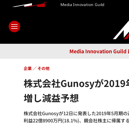
Media Innovation Guild
ホーム
メディア
テクノロ
Media Innovatio
企業
その他
株式会社Gunosyが2
増し減益予想
株式会社Gunosyが12日に発表した2019年5月期の連
利益22億8900万円(18.1%)、親会社株主に帰属