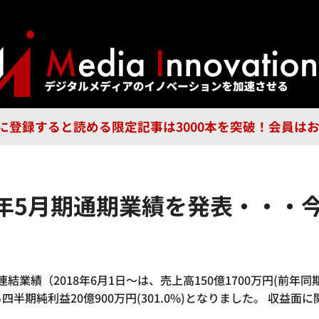
ジー
広告
企業
特集
ブラ
n Guild に登録すると読める限定記事は3000本を突破！会
019年5月期通期業績を発表・・
結業績（2018年6月1日～は、売上高150億1700万円(前年同期比
する四半期純利益20億900万円(301.0%)となりました。 収益面