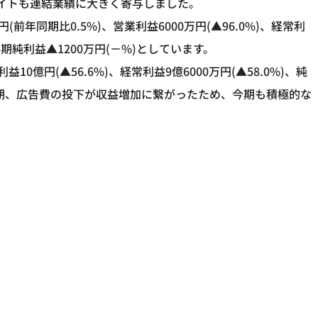
ムエイトも連結業績に大きく寄与しました。
前年同期比0.5%)、営業利益6000万円(▲96.0%)、経常利
半期純利益▲1200万円(－%)としています。
益10億円(▲56.6%)、経常利益9億6000万円(▲58.0%)、純
す。今期、広告費の投下が収益増加に繋がったため、今期も積極的な