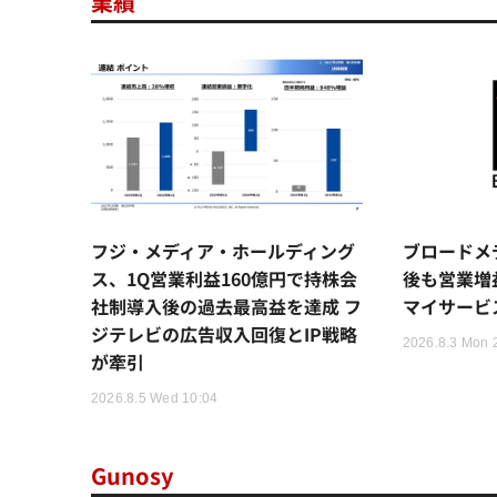
業績
フジ・メディア・ホールディング
ブロードメ
ス、1Q営業利益160億円で持株会
後も営業増
社制導入後の過去最高益を達成 フ
マイサービ
ジテレビの広告収入回復とIP戦略
2026.8.3 Mon 
が牽引
2026.8.5 Wed 10:04
Gunosy