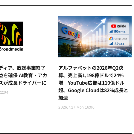
ディア、放送事業終了
アルファベットの2026年Q2決
益を確保 AI教育・アカ
算、売上高1,198億ドルで24%
スが成長ドライバーに
増 YouTube広告は110億ドル
超、Google Cloudは82%成長と
22:04
加速
2026.7.27 Mon 16:00