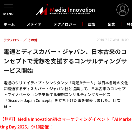
MENU
ホーム
メディア
テクノロジー
広告
企業
特
テクノロジー
その他
2019.7.17 Wed 18:00
電通とディスカバー・ジャパン、日本古来のコ
ンセプトで発想を支援するコンサルティングサ
ービス開始
電通のクリエイティブ・シンクタンク「電通Bチーム」は日本各地の文化
に精通するディスカバー・ジャパン社と協業して、日本古来のコンセプ
トでイノベーションを支援する発想コンサルティングサービス
「Discover Japan Concept」を立ち上げた事を発表しました。 目次
日…
【無料】Media Innovation初のマーケティングイベント「AI Marke
ting Day 2026」9/10開催！