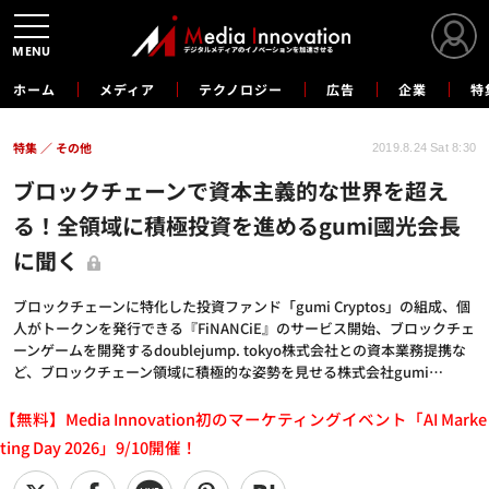
MENU
ホーム
メディア
テクノロジー
広告
企業
特
特集
その他
2019.8.24 Sat 8:30
ブロックチェーンで資本主義的な世界を超え
る！全領域に積極投資を進めるgumi國光会長
に聞く
ブロックチェーンに特化した投資ファンド「gumi Cryptos」の組成、個
人がトークンを発行できる『FiNANCiE』のサービス開始、ブロックチェ
ーンゲームを開発するdoublejump. tokyo株式会社との資本業務提携な
ど、ブロックチェーン領域に積極的な姿勢を見せる株式会社gumi…
【無料】Media Innovation初のマーケティングイベント「AI Marke
ting Day 2026」9/10開催！