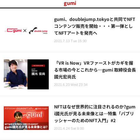
gumi
gumi、doublejump.tokyoと共同でNFT
コンテンツ販売を開始・・・第一弾とし
てNFTアートを発売へ
2021.7.13 Tue 15:30
「VR is Now」VRファーストがカギを握
る市場の今とこれから…gumi 取締役会長
國光宏尚氏
2021.6.23 Wed 23:34
NFTはなぜ世界的に注目されるのか?gum
i國光氏が見る未来像とは…特集「パブリ
ッシャーのためのNFT入門」#2
2021.4.24 Sat 9:00