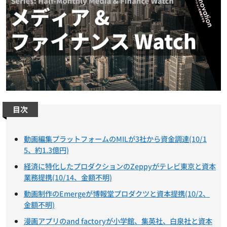
目次
動画編集プラットフォームのMILが3社から資金調達(10/1
5、約1.3億円)
経済に特化したプロダクションのZeppyがテレビ東京と資本
業務提携(10/14、金額不明)
動画制作のEmergeが博報堂プロダクツと資本提携(10/2、
金額不明)
漫画アプリのand factoryが小学館、集英社、白泉社と資本