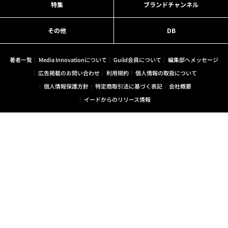
特集
ブランドチャンネル
その他
DB
著者一覧
Media Innovationについて
Guild会員について
編集部へメッセージ
広告掲載のお問い合わせ
利用規約
個人情報の取扱について
個人情報保護方針
特定商取引法に基づく表記
会社概要
イードからのリリース情報
Media Innovation は、株式会社イード（東証グロース上
場）の運営するサービスです。
証券コード：6038
株式会社イードは、個人情報の適切な取扱いを行う事業
者に対して付与されるプライバシーマークの付与認定を
受けています。
紹介した商品/サービスを購入、契約した場合に、売上の一部が弊社サイトに還元さ
れることがあります。