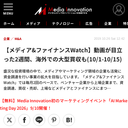
MENU
ホーム
メディア
テクノロジー
広告
企業
特
企業
M&A
2019.10.26 Sat 12:42
【メディア&ファイナンスWatch】動画が目立
った2週間、海外での大型買収も(10/1-10/15)
盛況な投資環境の中で、メディアやマーケティング領域の企業も活発に
資金調達を行い事業の拡大を目指しています。「メディア&ファイナンス
Watch」では毎月2回のペースで、ベンチャー企業から上場企業まで、資
金調達、買収・売却、上場などメディアとファイナンスにまつ…
【無料】Media Innovation初のマーケティングイベント「AI Marke
ting Day 2026」9/10開催！