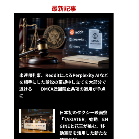
最新記事
米連邦判事、RedditによるPerplexity AIなど
を相手にした訴訟の棄却申し立てを大部分で
退ける——DMCA迂回禁止条項の適用が争点
に
日本初のタクシー映画祭
「TAXIATER」始動。EN
GINEと花王が挑む、移
動空間を活用した新たな