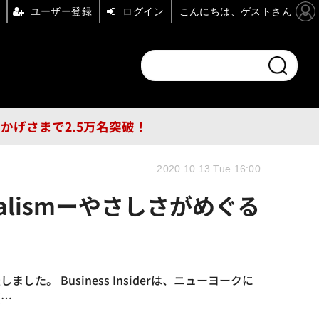
ユーザー登録
ログイン
こんにちは、ゲストさん
ンドチャンネル
フォーエム
その他
DB
員はおかげさまで2.5万名突破！
2020.10.13 Tue 16:00
apitalismーやさしさがめぐる
した。 Business Insiderは、ニューヨークに
（…