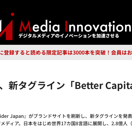
ジー
広告
企業
特集
ブラ
n Guild に登録すると読める限定記事は3000本を突破！会
Japan、新タグライン「Better C
ider Japan』がブランドサイトを刷新し、新タグラインを発表しま
ディア。日本をはじめ世界17カ国8言語に展開し、2.8億人