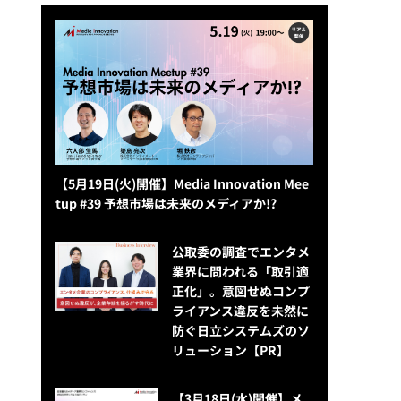
【5月19日(火)開催】Media Innovation Mee
tup #39 予想市場は未来のメディアか!?
公​​取委の調査でエンタメ
業界に問われる「取引適
正化」。意図せぬコンプ
ライアンス違反を未然に
防ぐ日立システムズのソ
リューション​【PR】
【3月18日(水)開催】メ