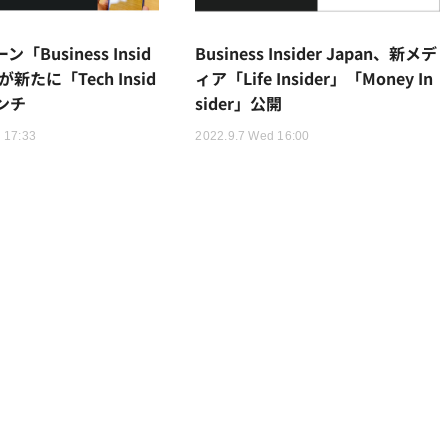
「Business Insid
Business Insider Japan、新メデ
」が新たに「Tech Insid
ィア「Life Insider」「Money In
ンチ
sider」公開
 17:33
2022.9.7 Wed 16:00