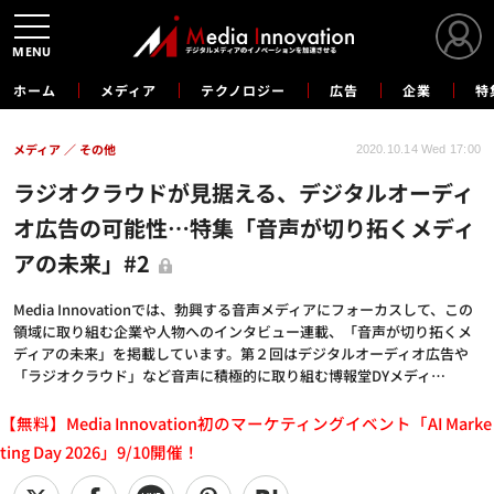
MENU
ホーム
メディア
テクノロジー
広告
企業
特
メディア
その他
2020.10.14 Wed 17:00
ラジオクラウドが見据える、デジタルオーディ
オ広告の可能性…特集「音声が切り拓くメディ
アの未来」#2
Media Innovationでは、勃興する音声メディアにフォーカスして、この
領域に取り組む企業や人物へのインタビュー連載、「音声が切り拓くメ
ディアの未来」を掲載しています。第２回はデジタルオーディオ広告や
「ラジオクラウド」など音声に積極的に取り組む博報堂DYメディ…
【無料】Media Innovation初のマーケティングイベント「AI Marke
ting Day 2026」9/10開催！