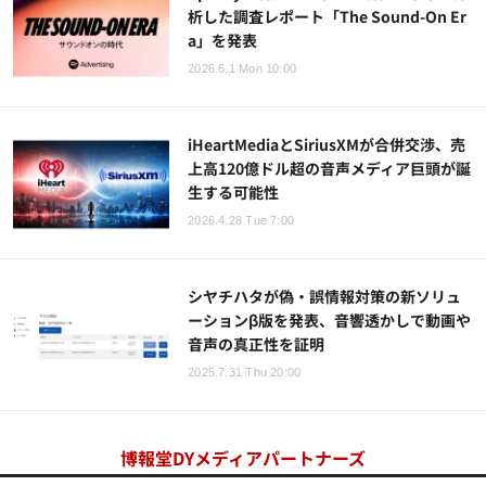
析した調査レポート「The Sound-On Er
a」を発表
2026.6.1 Mon 10:00
iHeartMediaとSiriusXMが合併交渉、売
上高120億ドル超の音声メディア巨頭が誕
生する可能性
2026.4.28 Tue 7:00
シヤチハタが偽・誤情報対策の新ソリュ
ーションβ版を発表、音響透かしで動画や
音声の真正性を証明
2025.7.31 Thu 20:00
博報堂DYメディアパートナーズ