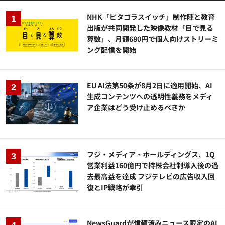
NHK「ピタゴラスイッチ」制作陣と教育
出版が共同開発した映像教材「目で見る
算数」、月額680円で個人向けストリーミ
ング配信を開始
EU AI法第50条が8月2日に適用開始、AI
生成コンテンツへの透明性義務をメディ
ア企業はどう受け止めるべきか
フジ・メディア・ホールディングス、1Q
営業利益160億円で持株会社制導入後の過
去最高益を達成 フジテレビの広告収入回
復とIP戦略が牽引
NewsGuardが信頼済みニュース限定のAI