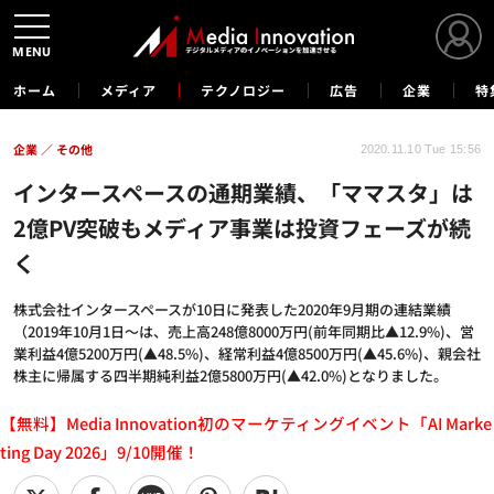
MENU
ホーム
メディア
テクノロジー
広告
企業
特
企業
その他
2020.11.10 Tue 15:56
インタースペースの通期業績、「ママスタ」は
2億PV突破もメディア事業は投資フェーズが続
く
株式会社インタースペースが10日に発表した2020年9月期の連結業績
（2019年10月1日～は、売上高248億8000万円(前年同期比▲12.9%)、営
業利益4億5200万円(▲48.5%)、経常利益4億8500万円(▲45.6%)、親会社
株主に帰属する四半期純利益2億5800万円(▲42.0%)となりました。
【無料】Media Innovation初のマーケティングイベント「AI Marke
ting Day 2026」9/10開催！