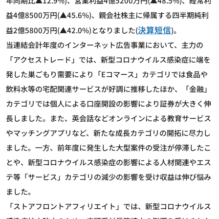
年同期比▲12.9%)、営業利益4億5200万円(▲48.5%)、経常利
益4億8500万円(▲45.6%)、親会社株主に帰属する四半期純利
決算短信
益2億5800万円(▲42.0%)となりました(
)。
当連結会計年度のインターネット広告事業において、主力の
「アクセストレード」では、新型コロナウイルス感染症に端を
発した巣ごもり需要により「Eコマース」カテゴリでは食品や
飲料水等の宅配関連サービスが好調に推移したほか、「金融」
カテゴリでは個人による口座開設の影響により証券が大きく伸
長しました。また、英会話などオンラインによる教育サービス
やマッチングアプリなど、新たな成長カテゴリの開拓に尽力し
ました。一方、前年度に発生した大型案件の受注が停滞したこ
とや、新型コロナウイルス感染症の影響による人材関連やエス
テ等「サービス」カテゴリの減少の影響を受け収益は伸び悩み
ました。
「ストアフロントアフィリエイト」では、新型コロナウイルス