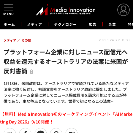
MENU
ホーム
メディア
テクノロジー
広告
企業
特
メディア
その他
2021.1.24 Sun 11:30
プラットフォーム企業に対しニュース配信元へ
収益を還元するオーストラリアの法案に米国が
反対書簡
1月18日、米国政府は、オーストラリアで審議されている新たなメディア
法案に強く反対し、抗議文書をオーストラリア政府に提出しました。プ
ラットフォーム企業に対してニュース掲載費用を請求可能とする点が特
徴であり、主な争点となっています。世界で初となるこの法案…
【無料】Media Innovation初のマーケティングイベント「AI Marke
ting Day 2026」9/10開催！