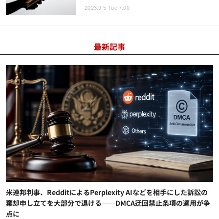
2023.9.5 Tue 7:00
最新記事
米連邦判事、RedditによるPerplexity AIなどを相手にした訴訟の
棄却申し立てを大部分で退ける——DMCA迂回禁止条項の適用が争
点に