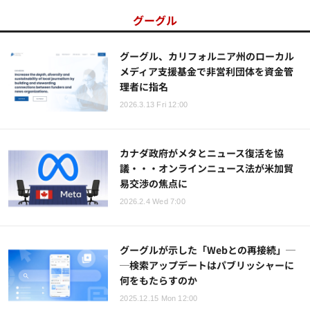
グーグル
グーグル、カリフォルニア州のローカル
メディア支援基金で非営利団体を資金管
理者に指名
2026.3.13 Fri 12:00
カナダ政府がメタとニュース復活を協
議・・・オンラインニュース法が米加貿
易交渉の焦点に
2026.2.4 Wed 7:00
グーグルが示した「Webとの再接続」─
─検索アップデートはパブリッシャーに
何をもたらすのか
2025.12.15 Mon 12:00